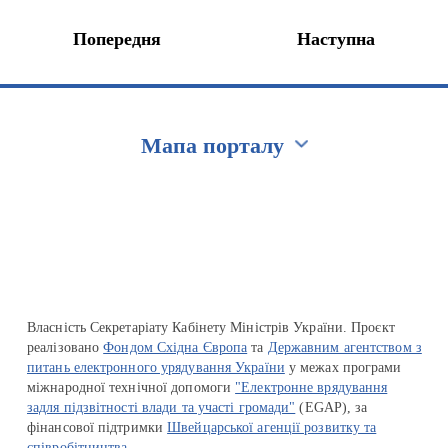
Попередня
Наступна
Мапа порталу
Перейти на сайт Ukraine.ua
Власність Секретаріату Кабінету Міністрів України. Проєкт
реалізовано
Фондом Східна Європа
та
Державним агентством з
питань електронного урядування України
у межах програми
міжнародної технічної допомоги
"Електронне врядування
задля підзвітності влади та участі громади"
(EGAP), за
фінансової підтримки
Швейцарської агенції розвитку та
співробітництва