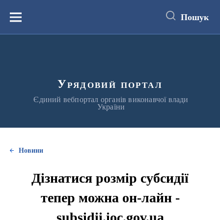
до
основного
Пошук
вмісту
Меню
Урядовий портал
Єдиний вебпортал органів виконавчої влади
України
Новини
Дізнатися розмір субсидії
тепер можна он-лайн -
subsidii.ioc.gov.ua