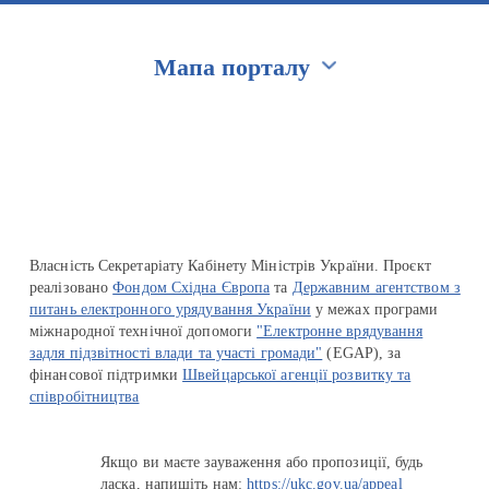
Мапа порталу
Перейти на сайт Ukraine.ua
Власність Секретаріату Кабінету Міністрів України. Проєкт
реалізовано
Фондом Східна Європа
та
Державним агентством з
питань електронного урядування України
у межах програми
міжнародної технічної допомоги
"Електронне врядування
задля підзвітності влади та участі громади"
(EGAP), за
фінансової підтримки
Швейцарської агенції розвитку та
співробітництва
Якщо ви маєте зауваження або пропозиції, будь
ласка, напишіть нам:
https://ukc.gov.ua/appeal