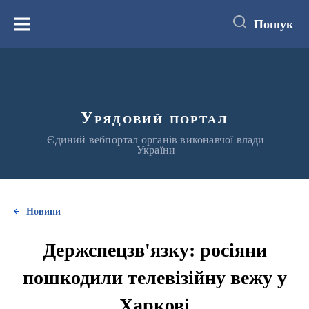
до
основного
Пошук
вмісту
Меню
Урядовий портал
Єдиний вебпортал органів виконавчої влади
України
Новини
Держспецзв'язку: росіяни
пошкодили телевізійну вежу у
Харкові