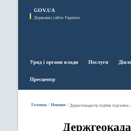
до
основного
GOV.UA
вмісту
Державні сайти України
Уряд і органи влади
Послуги
Діял
Пресцентр
Головна
Новини
Держгеокадастр підбив підсумки 2
Держгеокадас