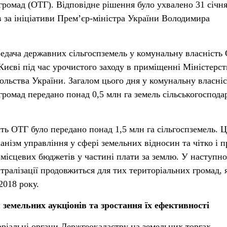
громад (ОТГ). Відповідне рішення було ухвалено 31 січня
в за ініціативи Прем’єр-міністра України Володимира
редача державних сільгоспземель у комунальну власність
Києві під час урочистого заходу в приміщенні Міністерст
ольства України. Загалом цього дня у комунальну власніс
громад передано понад 0,5 млн га земель сільськогоспода
сть ОТГ було передано понад 1,5 млн га сільгоспземель. Ц
нізм управління у сфері земельних відносин та чітко і 
місцевих бюджетів у частині плати за землю. У наступн
тралізації продовжиться для тих територіальних громад, 
 2018 року.
 земельних аукціонів та зростання їх ефективності
оріальні органи Держгеокадастру на земельних торгах