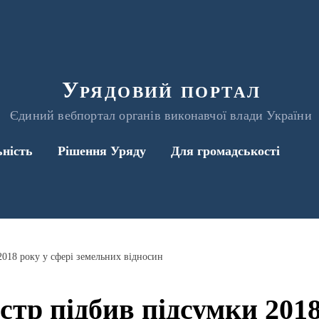
Урядовий портал
Єдиний вебпортал органів виконавчої влади України
ьність
Рішення Уряду
Для громадськості
018 року у сфері земельних відносин
тр підбив підсумки 2018