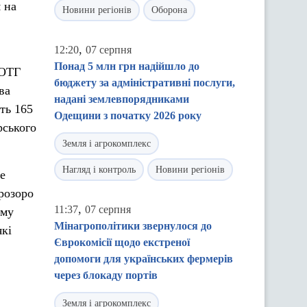
 на
Новини регіонів
Оборона
,
12:20
07 серпня
Понад 5 млн грн надійшло до
 ОТГ
бюджету за адміністративні послуги,
ва
надані землевпорядниками
ть 165
Одещини з початку 2026 року
рського
Земля і агрокомплекс
Нагляд і контроль
Новини регіонів
е
прозоро
,
11:37
07 серпня
ому
Мінагрополітики звернулося до
які
Єврокомісії щодо екстреної
допомоги для українських фермерів
через блокаду портів
Земля і агрокомплекс