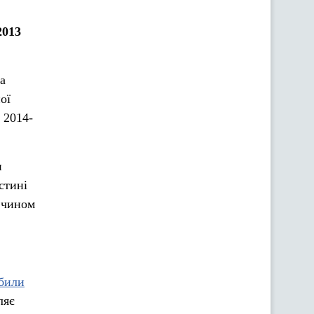
2013
а
ої
 2014-
и
стині
м чином
били
ляє