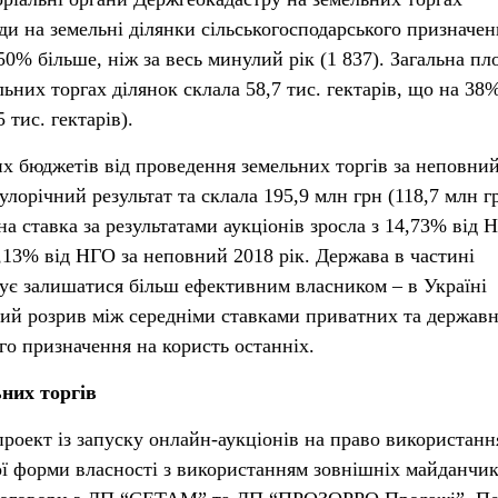
ди на земельні ділянки сільськогосподарського призначен
50% більше, ніж за весь минулий рік (1 837). Загальна п
ьних торгах ділянок склала 58,7 тис. гектарів, що на 38
 тис. гектарів).
х бюджетів від проведення земельних торгів за неповни
лорічний результат та склала 195,9 млн грн (118,7 млн г
на ставка за результатами аукціонів зросла з 14,73% від 
,13% від НГО за неповний 2018 рік. Держава в частині
ує залишатися більш ефективним власником – в Україні
вий розрив між середніми ставками приватних та держав
го призначення на користь останніх.
них торгів
проект із запуску онлайн-аукціонів на право використанн
ї форми власності з використанням зовнішніх майданчик