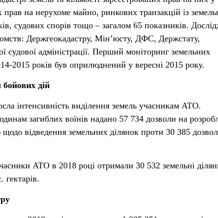
 прав на нерухоме майно, ринкових транзакцій із земел
ків, судових спорів тощо – загалом 65 показників. Дослі
омств: Держгеокадастру, Мін’юсту, ДФС, Держстату,
ї судової адміністрації. Перший моніторинг земельних
014-2015 років був оприлюднений у вересні 2015 року.
 бойових дій
росла інтенсивність виділення земель учасникам АТО.
одинам загиблих воїнів надано 57 734 дозволи на розроб
ю щодо відведення земельних ділянок проти 30 385 дозвол
учасники АТО в 2018 році отримали 30 532 земельні діля
 гектарів.
тру