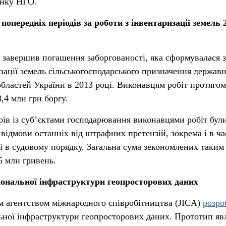
унку НГО.
опередніх періодів за роботи з інвентаризації земель 
 завершив погашення заборгованості, яка сформувалася з
зації земель сільськогосподарського призначення державн
 областей України в 2013 році. Виконавцям робіт протягом
,4 млн грн боргу.
орів із суб’єктами господарювання виконавцями робіт бул
відмови останніх від штрафних претензій, зокрема і в ча
ні в судовому порядку. Загальна сума зекономлених таки
5 млн гривень.
ональної інфраструктури геопросторових даних
м агентством міжнародного співробітництва (JICA)
розро
ної інфраструктури геопросторових даних. Прототип яв