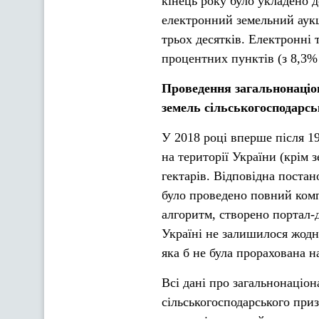
кінець року було укладен
електронний земельний аукц
трьох десятків. Електронні 
процентних пунктів (з 8,3% 
Проведення загальнонаціон
земель сільськогосподарс
У 2018 році вперше після 19
на території України (крім 
гектарів. Відповідна постан
було проведено повний комп
алгоритм, створено портал-
Україні не залишилося жодн
яка б не була прорахована н
Всі дані про загальнонаціо
сільськогосподарського приз