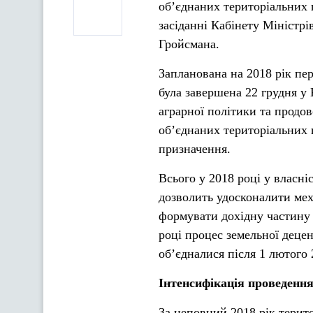
об’єднаних територіальних 
засіданні Кабінету Міністрі
Гройсмана.
Запланована на 2018 рік пе
була завершена 22 грудня у 
аграрної політики та продов
об’єднаних територіальних 
призначення.
Всього у 2018 році у власні
дозволить удосконалити меха
формувати дохідну частину 
році процес земельної децен
об’єдналися після 1 лютого
Інтенсифікація проведення
За неповний 2018 рік терит