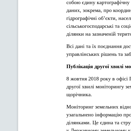
собою єдину картографічну о
даних, зокрема, про коорди
гідрографічні об’єкти, нас
сільськогосподарські та соці
ділянки на зазначеній терито
Всі дані та їх поєднання до
управлінських рішень та за
Публікація другої хвилі м
8 жовтня 2018 року в офісі 
другої хвилі моніторингу з
щорічника.
Моніторинг земельних відно
узагальнено інформацію про
ділянками. Це єдина та стру
у Державному земельному кад