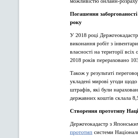
можливістю онлайн-розрах
Погашення заборгованості п
року
У 2018 році Держгеокадастр
виконання робіт з інвентари
власності на території всіх
2018 років перераховано 103
Також у результаті перегов
укладені мирові угоди щодо 
штрафів, які були нарахова
державних коштів склала 8,
Створення прототипу Наці
Держгеокадастр з Японськи
прототип
системи Національ