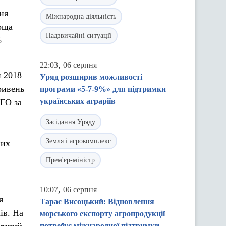
ня
Міжнародна діяльність
лоща
Надзвичайні ситуації
%
,
22:03
06 серпня
й 2018
Уряд розширив можливості
ривень
програми «5-7-9%» для підтримки
українських аграріїв
НГО за
Засідання Уряду
Земля і агрокомплекс
них
Прем'єр-міністр
,
10:07
06 серпня
я
Тарас Висоцький: Відновлення
ів. На
морського експорту агропродукції
потребує міжнародної підтримки