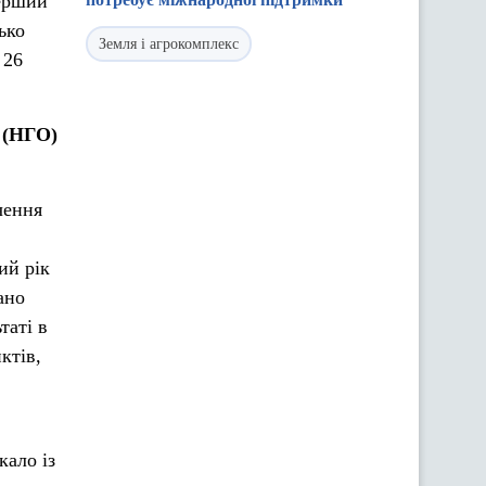
ерший
ько
Земля і агрокомплекс
 26
и (НГО)
чення
ий рік
ано
таті в
ктів,
кало із