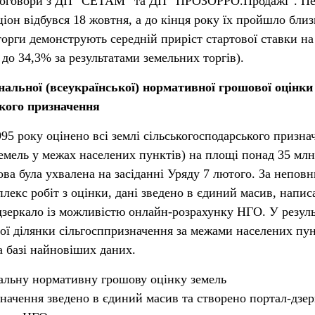
о договори з ДП “СЕТАМ” та ДП “ПРОЗОРРО.Продажі”. П
іон відбувся 18 жовтня, а до кінця року їх пройшло близ
торги демонструють середній приріст стартової ставки на
до 34,3% за результатами земельних торгів).
альної (всеукраїнської) нормативної грошової оцінк
ького призначення
95 року оцінено всі землі сільськогосподарського призна
земель у межах населених пунктів) на площі понад 35 млн
ова була ухвалена на засіданні Уряду 7 лютого. За неповн
лекс робіт з оцінки, дані зведено в єдиний масив, напис
дзеркало із можливістю онлайн-розрахунку НГО. У резуль
ої ділянки сільгосппризначення за межами населених пун
а базі найновіших даних.
нальну нормативну грошову оцінку земель
начення зведено в єдиний масив та створено портал-дзер