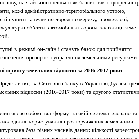
снову, на якій консолідовані як базові, так і профільні 
нати, межі адміністративно-територіального устрою,
елені пункти та вулично-дорожню мережу, промислові,
окультурні об’єкти, автомобільні дороги, залізниці, земел
рії.
ступні в режимі он-лайн і стануть базою для прийняття
безпечення прозорості управління земельними ресурсами.
оніторингу земельних відносин за 2016-2017 роки
Представництва Світового банку в Україні відбулася през
емельних відносин (2016-2017 роки) та другого статистич
син являє собою платформу, на якій систематизовано та
 володіння, користування і розпорядження земельними
ктурована база різних масивів даних: кількості зареєстр
астрі земель та кількості зареєстрованих прав на них у