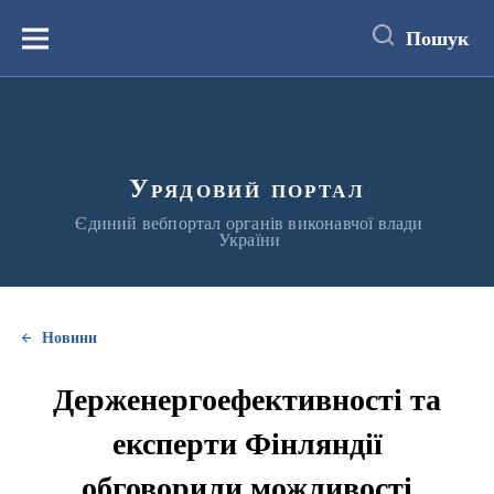
до
основного
Пошук
вмісту
Меню
Урядовий портал
Єдиний вебпортал органів виконавчої влади
України
Новини
Держенергоефективності та
експерти Фінляндії
обговорили можливості