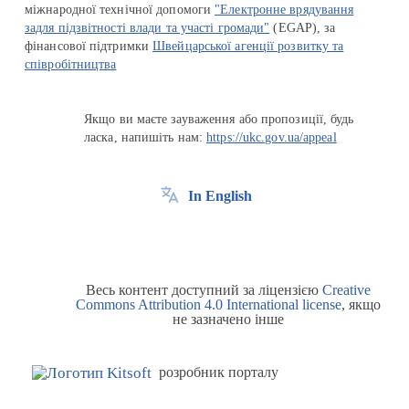
міжнародної технічної допомоги
"Електронне врядування
задля підзвітності влади та участі громади"
(EGAP), за
фінансової підтримки
Швейцарської агенції розвитку та
співробітництва
Якщо ви маєте зауваження або пропозиції, будь
ласка, напишіть нам:
https://ukc.gov.ua/appeal
In English
Весь контент доступний за ліцензією
Creative
Commons Attribution 4.0 International license
, якщо
не зазначено інше
розробник порталу