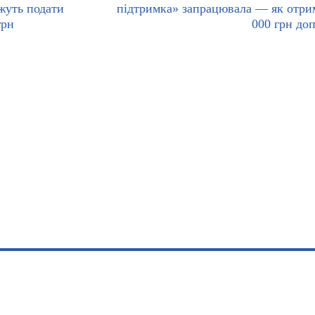
ожуть подати
підтримка» запрацювала — як отри
грн
000 грн до