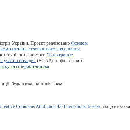
істрів України. Проєкт реалізовано
Фондом
вом з питань електронного урядування
ої технічної допомоги
"Електронне
та участі громади"
(EGAP), за фінансової
итку та співробітництва
иції, будь ласка, напишіть нам:
Creative Commons Attribution 4.0 International license
, якщо не зазн