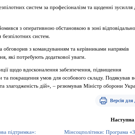
езпілотних систем за професіоналізм та щоденні зусилля 
мився з оперативною обстановкою в зоні відповідально
и безпілотних систем.
а обговорив з командуванням та керівниками напрямів
ня, які потребують додаткової уваги.
иції щодо вдосконалення забезпечення, підвищення
и та покращення умов для особового складу. Подякував в
 та злагодженість дій», – резюмував Міністр оборони Укра
Версія для
Наступна
ва підтримка»:
Мінсоцполітики: Програма «