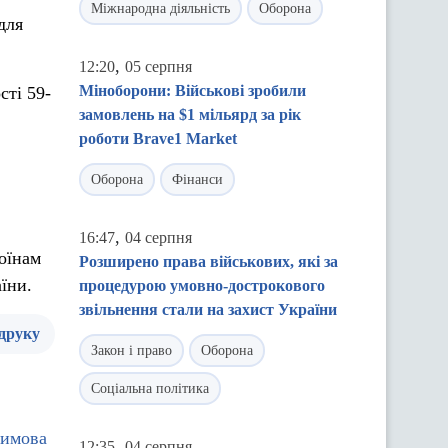
Міжнародна діяльність
Оборона
для
,
12:20
05 серпня
Міноборони: Військові зробили
сті 59-
замовлень на $1 мільярд за рік
роботи Brave1 Market
Оборона
Фінанси
,
16:47
04 серпня
оїнам
Розширено права військових, які за
їни.
процедурою умовно-дострокового
звільнення стали на захист України
 друку
Закон і право
Оборона
Соціальна політика
Зимова
,
12:35
04 серпня