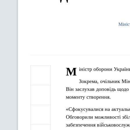
Мініс
М
іністр оборони Україн
Зокрема, очільник Мі
Він заслухав доповідь щодо 
моменту створення.
«Сфокусувалися на актуальн
Обговорили можливості збіл
забезпечення військовослуж