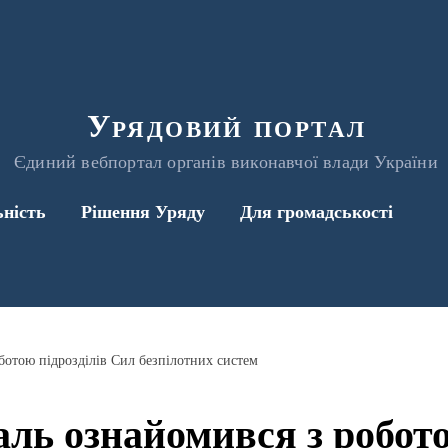
Урядовий портал
Єдиний вебпортал органів виконавчої влади України
ьність
Рішення Уряду
Для громадськості
отою підрозділів Сил безпілотних систем
ь ознайомився з робото