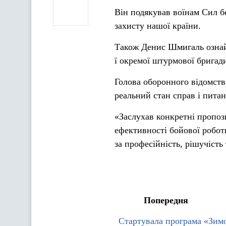
Він подякував воїнам Сил б
захисту нашої країни.
Також Денис Шмигаль ознайо
ї окремої штурмової бригад
Голова оборонного відомств
реальний стан справ і питан
«Заслухав конкретні пропоз
ефективності бойової робот
за професійність, рішучість
Попередня
Стартувала програма «Зимо