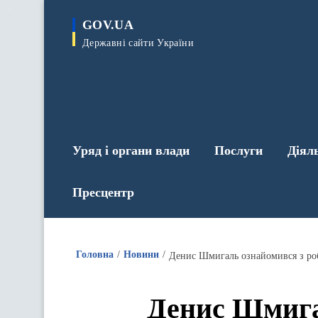
до
основного
GOV.UA
вмісту
Державні сайти України
Уряд і органи влади
Послуги
Діял
Пресцентр
Головна
Новини
Денис Шмигаль ознайомився з роб
Денис Шмигал