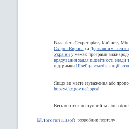
Перейти на сайт Ukraine.ua
Власність Секретаріату Кабінету Мін
Східна Європа
та
Державним агентст
України
у межах програми міжнародн
врядування задля підзвітності влади 
підтримки
Швейцарської агенції розв
Якщо ви маєте зауваження або пропоз
https://ukc.gov.ua/appeal
Весь контент доступний за ліцензією
розробник порталу