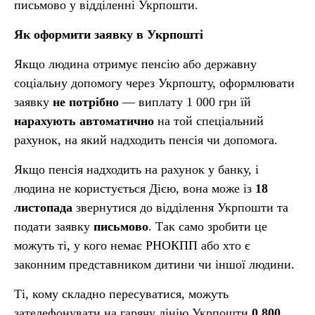
письмово у відділенні Укрпошти.
Як оформити заявку в Укрпошті
Якщо людина отримує пенсію або державну
соціальну допомогу через Укрпошту, оформлювати
заявку
не потрібно
— виплату 1 000 грн їй
нарахують автоматично
на той спеціальний
рахунок, на який надходить пенсія чи допомога.
Якщо пенсія надходить на рахунок у банку, і
людина не користується Дією, вона може із
18
листопада
звернутися до відділення Укрпошти та
подати заявку
письмово
. Так само зробити це
можуть ті, у кого немає РНОКПП або хто є
законним представником дитини чи іншої людини.
Ті, кому складно пересуватися, можуть
зателефонувати на гарячу лінію Укрпошти
0 800