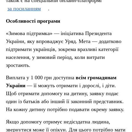
також є на спеціальній онлайн-платформі
за посиланням
.
Особливості програми
«Зимова підтримка» — ініціатива Президента
України, яку впроваджує Уряд. Мета — додатково
підтримати українців, зокрема вразливі категорії
населення, у зимовий період, коли витрати
зростають.
Виплата у 1 000 грн доступна
всім громадянам
України
— її можуть отримати і дорослі, і діти.
Щоб отримати допомогу на дитину, заявку подає
один із батьків або інший її законний представник.
На кожну дитину потрібно подавати окрему заявку.
Якщо допомогу отримує недієздатна людина,
звернутися може її опікун. Для цього потрібно мати