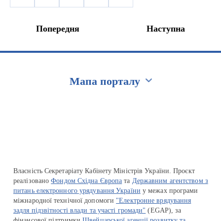
Попередня
Наступна
Мапа порталу
Перейти на сайт Ukraine.ua
Власність Секретаріату Кабінету Міністрів України. Проєкт
реалізовано
Фондом Східна Європа
та
Державним агентством з
питань електронного урядування України
у межах програми
міжнародної технічної допомоги
"Електронне врядування
задля підзвітності влади та участі громади"
(EGAP), за
фінансової підтримки
Швейцарської агенції розвитку та