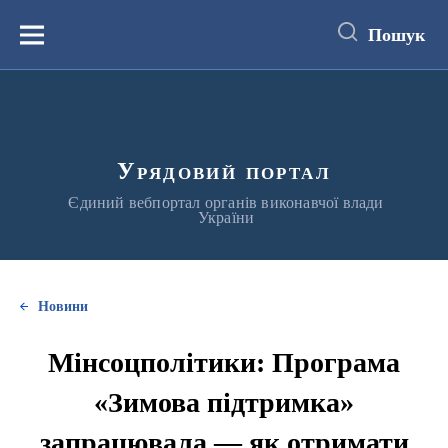
до
основного
Пошук
вмісту
Меню
Урядовий портал
Єдиний вебпортал органів виконавчої влади
України
Новини
Мінсоцполітики: Програма
«Зимова підтримка»
запрацювала — як отримати