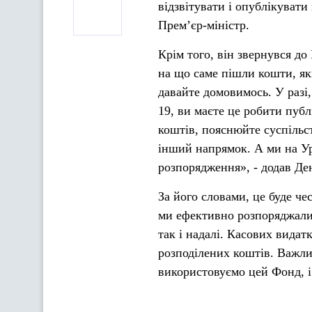
відзвітувати і опублікуват
Прем’єр-міністр.
Крім того, він звернувся до 
на що саме пішли кошти, які
давайте домовимось. У разі
19, ви маєте це робити публ
коштів, пояснюйте суспільс
інший напрямок. А ми на Ур
розпорядження», - додав Д
За його словами, це буде че
ми ефективно розпоряджали
так і надалі. Касових видат
розподілених коштів. Важлив
використовуємо цей Фонд, і