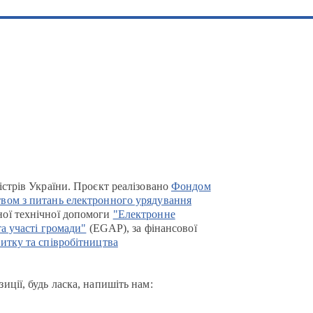
істрів України. Проєкт реалізовано
Фондом
вом з питань електронного урядування
ої технічної допомоги
"Електронне
та участі громади"
(EGAP), за фінансової
итку та співробітництва
иції, будь ласка, напишіть нам: