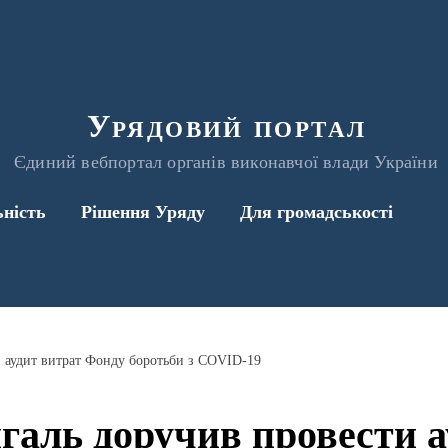
Урядовий портал
Єдиний вебпортал органів виконавчої влади України
ьність
Рішення Уряду
Для громадськості
 аудит витрат Фонду боротьби з COVID-19
аль доручив провести а