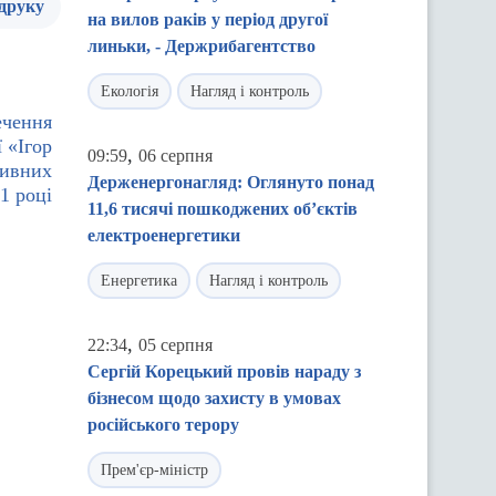
 друку
на вилов раків у період другої
линьки, - Держрибагентство
Екологія
Нагляд і контроль
ечення
ї «Ігор
,
09:59
06 серпня
тивних
Держенергонагляд: Оглянуто понад
1 році
11,6 тисячі пошкоджених об’єктів
електроенергетики
Енергетика
Нагляд і контроль
,
22:34
05 серпня
Сергій Корецький провів нараду з
бізнесом щодо захисту в умовах
російського терору
Прем'єр-міністр