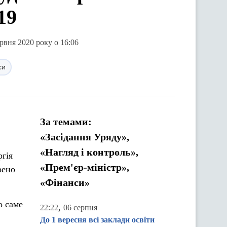
19
рвня 2020 року о 16:06
си
За темами:
«Засідання Уряду»,
«Нагляд і контроль»,
ргія
«Прем'єр-міністр»,
рено
«Фінанси»
о саме
,
22:22
06 серпня
До 1 вересня всі заклади освіти