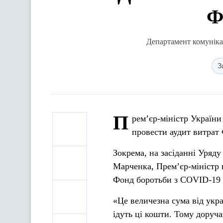
Ф
Департамент комунікац
З
П
рем’єр-міністр Україн
провести аудит витрат
Зокрема, на засіданні Уряду
Марченка, Прем’єр-міністр 
Фонд боротьби з COVID-19 
«Це величезна сума від укр
ідуть ці кошти. Тому доруча