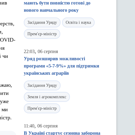
вив
мають бути повністю готові до
нового навчального року
Засідання Уряду
Освіта і наука
терств,
и,
Прем'єр-міністр
 COVID-
ня
,
22:03
06 серпня
й чи
Уряд розширив можливості
програми «5-7-9%» для підтримки
українських аграріїв
ажаю,
Засідання Уряду
бити
Земля і агрокомплекс
 уже
Прем'єр-міністр
і ми
істр.
,
11:40
06 серпня
В Україні стартує сезонна заборона