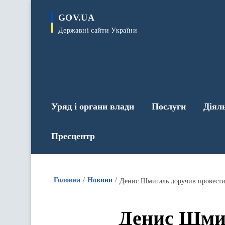
до
основного
GOV.UA
вмісту
Державні сайти України
Уряд і органи влади
Послуги
Діял
Пресцентр
Головна
Новини
Денис Шмигаль доручив провести
Денис Шмиг