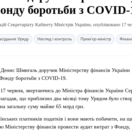
онду боротьби з COVID-
ій Секретаріату Кабінету Міністрів України, опубліковано 17 че
асідання Уряду
Нагляд і контроль
Прем'єр-міністр
Фінан
и Денис Шмигаль доручив Міністерству фінансів України
 Фонду боротьби з COVID-19.
 17 червня, звертаючись до Міністра фінансів України Се
нагадав, що приблизно два місяці тому Урядом було ство
на загальну суму майже 65 млрд грн.
аїнських платників податків і вони мають побачити, на щ
ю Міністерству фінансів провести аудит витрат з Фонду,