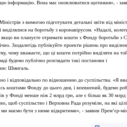
и цю інформацію. Вона має оновлюватися щотижня», - зая
Міністрів з вимогою підготувати детальні звіти від мініс
 виділялися на боротьбу з коронавірусом. «Надалі, колег
, якщо ви плануєте отримати кошти з Фонду боротьби з
ічно. Заздалегідь публікуйте проекти рішень про виділен
тву, чому вважаєте, що ці кошти потрібно виділяти на то
яді будемо публічно розглядати такі постанови і
енис Шмигаль.
сно і відповідально по відношенню до суспільства. «Я вв
сь коштами Фонду до цього дня, і впевнений, будемо ро
ків у Фонді менше ніж 2 млрд грн, але є більш як 30 млрд
о, щоб суспільство і Верховна Рада розуміли, на які ціл
 ми маємо бути з ними відкритими», - заявив Прем’єр-мін