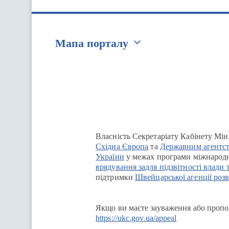
Мапа порталу
Перейти на сайт Ukraine.ua
Власність Секретаріату Кабінету Мін
Східна Європа
та
Державним агентст
України
у межах програми міжнародн
врядування задля підзвітності влади 
підтримки
Швейцарської агенції розв
Якщо ви маєте зауваження або пропоз
https://ukc.gov.ua/appeal