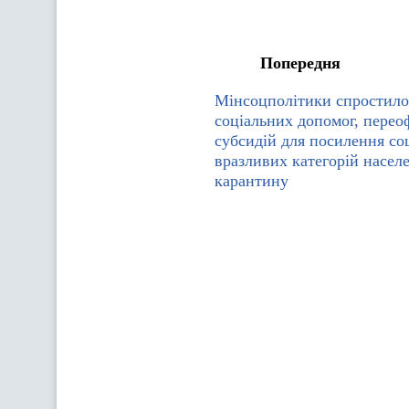
Попередня
Мінсоцполітики спростило
соціальних допомог, пере
субсидій для посилення со
вразливих категорій населе
карантину