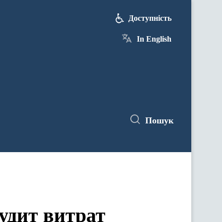
Доступність
In English
Пошук
удит витрат