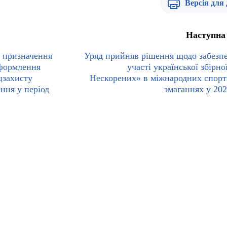
Версія для
Наступна
 призначення
Уряд прийняв рішення щодо забезп
оформлення
участі української збірно
цзахисту
Нескорених» в міжнародних спор
ння у період
змаганнях у 202