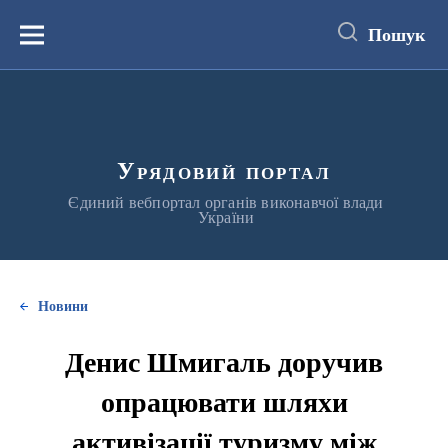
до
основного
Пошук
вмісту
Меню
Урядовий портал
Єдиний вебпортал органів виконавчої влади
України
Новини
Денис Шмигаль доручив
опрацювати шляхи
активізації туризму між