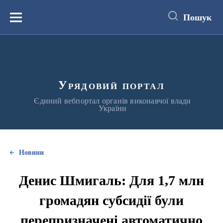
до
основного
Пошук
вмісту
Меню
Урядовий портал
Єдиний вебпортал органів виконавчої влади
України
Новини
Денис Шмигаль: Для 1,7 млн
громадян субсидії були
перепризначені автоматично