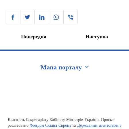
Попередня
Наступна
Мапа порталу
Перейти на сайт Ukraine.ua
Власність Секретаріату Кабінету Міністрів України. Проєкт
реалізовано
Фондом Східна Європа
та
Державним агентством з