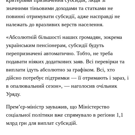
критеріями призначення субсидій, люди зі
значними тіньовими доходами та статками не
повинні отримувати субсидії, адже насправді не
належать до вразливих верств населення.
«Абсолютній більшості наших громадян, зокрема
українським пенсіонерам, субсидії будуть
перепризначені автоматично. Тобто, не треба
подавати ніяких додаткових заяв. Всі перевірки та
виплати ідуть абсолютно за графіком. Всі, хто
дійсно потребує підтримки — її отримають і зараз, і
в опалювальний сезон», — наголосив очільник
Уряду.
Прем’єр-міністр зауважив, що Міністерство
соціальної політики вже спрямувало в регіони 1,1
млрд грн для виплат субсидій.