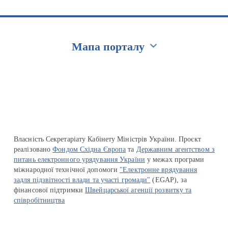
Мапа порталу
Перейти на сайт Ukraine.ua
Власність Секретаріату Кабінету Міністрів України. Проєкт
реалізовано
Фондом Східна Європа
та
Державним агентством з
питань електронного урядування України
у межах програми
міжнародної технічної допомоги
"Електронне врядування
задля підзвітності влади та участі громади"
(EGAP), за
фінансової підтримки
Швейцарської агенції розвитку та
співробітництва