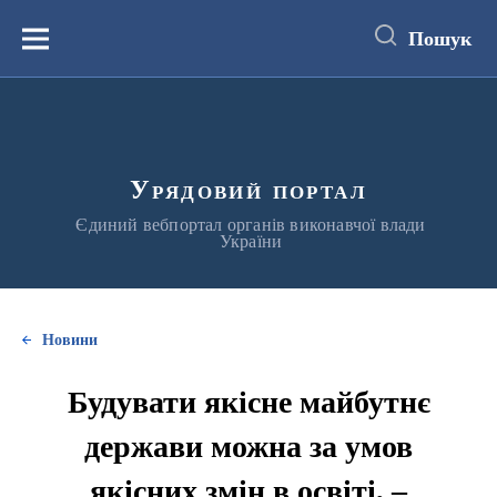
до
основного
Пошук
вмісту
Меню
Урядовий портал
Єдиний вебпортал органів виконавчої влади
України
Новини
Будувати якісне майбутнє
держави можна за умов
якісних змін в освіті, –