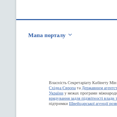
Мапа порталу
Перейти на сайт Ukraine.ua
Власність Секретаріату Кабінету Мін
Східна Європа
та
Державним агентст
України
у межах програми міжнародн
врядування задля підзвітності влади 
підтримки
Швейцарської агенції розв