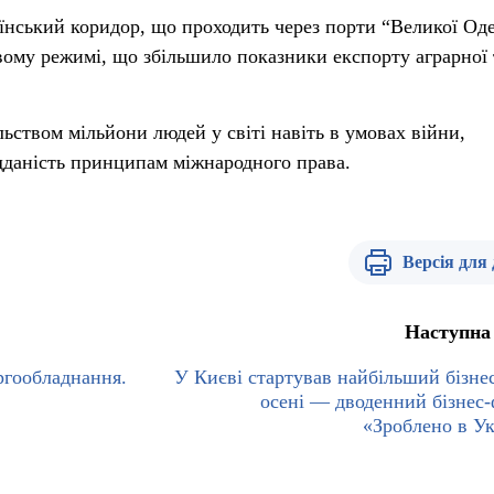
аїнський коридор, що проходить через порти “Великої Оде
вому режимі, що збільшило показники експорту аграрної 
ьством мільйони людей у світі навіть в умовах війни,
ідданість принципам міжнародного права.
Версія для
Наступна
ргообладнання.
У Києві стартував найбільший бізнес
осені — дводенний бізнес
«Зроблено в Ук