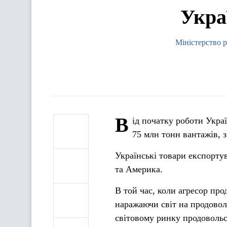
Укра
Міністерство р
В
ід початку роботи Укра
75 млн тонн вантажів, 
Українські товари експорту
та Америка.
В той час, коли агресор пр
наражаючи світ на продовол
світовому ринку продовольс