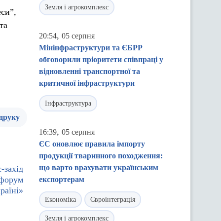
Земля і агрокомплекс
си”,
та
,
20:54
05 серпня
Мінінфраструктури та ЄБРР
обговорили пріоритети співпраці у
відновленні транспортної та
критичної інфраструктури
Інфраструктура
 друку
,
16:39
05 серпня
ЄС оновлює правила імпорту
продукції тваринного походження:
що варто врахувати українським
-захід
-форум
експортерам
раїні»
Економіка
Євроінтеграція
Земля і агрокомплекс