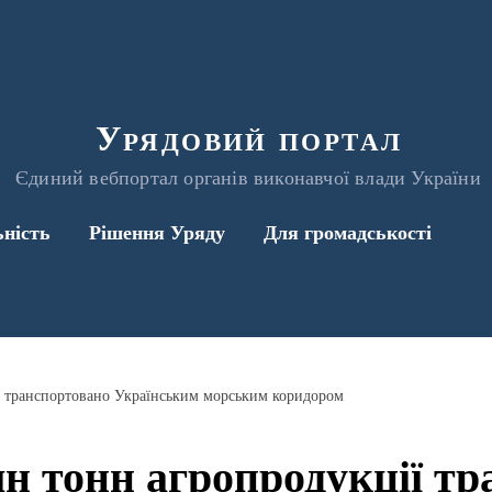
Урядовий портал
Єдиний вебпортал органів виконавчої влади України
ьність
Рішення Уряду
Для громадськості
ї транспортовано Українським морським коридором
н тонн агропродукції т