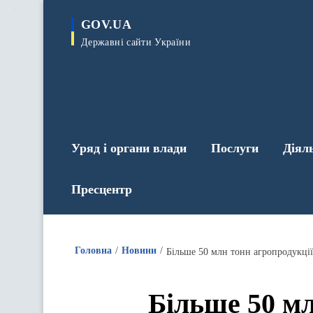
до
основного
GOV.UA
вмісту
Державні сайти України
Уряд і органи влади
Послуги
Діял
Пресцентр
Головна
Новини
Більше 50 млн тонн агропродукці
Більше 50 мл