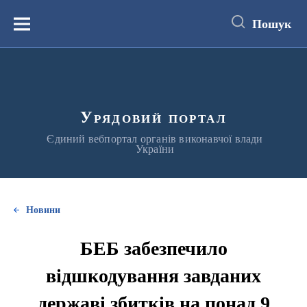
до
основного
Пошук
вмісту
Меню
Урядовий портал
Єдиний вебпортал органів виконавчої влади
України
Новини
БЕБ забезпечило
відшкодування завданих
державі збитків на понад 9