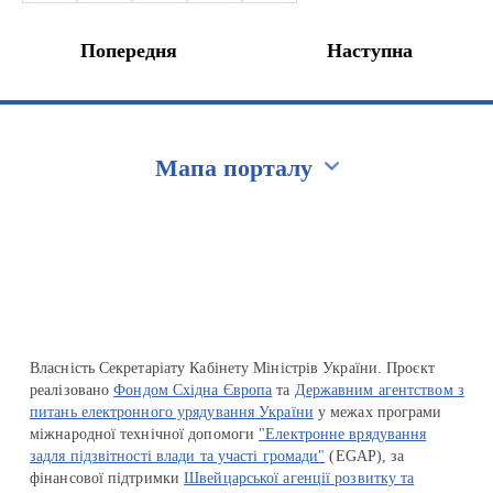
Попередня
Наступна
Мапа порталу
Перейти на сайт Ukraine.ua
Власність Секретаріату Кабінету Міністрів України. Проєкт
реалізовано
Фондом Східна Європа
та
Державним агентством з
питань електронного урядування України
у межах програми
міжнародної технічної допомоги
"Електронне врядування
задля підзвітності влади та участі громади"
(EGAP), за
фінансової підтримки
Швейцарської агенції розвитку та