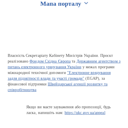
Мапа порталу
Перейти на сайт Ukraine.ua
Власність Секретаріату Кабінету Міністрів України. Проєкт
реалізовано
Фондом Східна Європа
та
Державним агентством з
питань електронного урядування України
у межах програми
міжнародної технічної допомоги
"Електронне врядування
задля підзвітності влади та участі громади"
(EGAP), за
фінансової підтримки
Швейцарської агенції розвитку та
співробітництва
Якщо ви маєте зауваження або пропозиції, будь
ласка, напишіть нам:
https://ukc.gov.ua/appeal