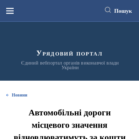
до
основного
Пошук
вмісту
Меню
Урядовий портал
Єдиний вебпортал органів виконавчої влади
України
Новини
Автомобільні дороги
місцевого значення
відновлюватимуть за кошти