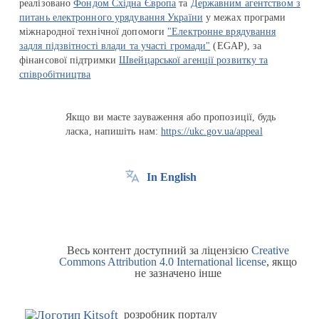
реалізовано
Фондом Східна Європа
та
Державним агентством з
питань електронного урядування України
у межах програми
міжнародної технічної допомоги
"Електронне врядування
задля підзвітності влади та участі громади"
(EGAP), за
фінансової підтримки
Швейцарської агенції розвитку та
співробітництва
Якщо ви маєте зауваження або пропозиції, будь
ласка, напишіть нам:
https://ukc.gov.ua/appeal
In English
Весь контент доступний за ліцензією
Creative
Commons Attribution 4.0 International license
, якщо
не зазначено інше
розробник порталу