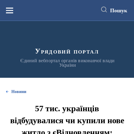
до
основного
Пошук
вмісту
Меню
Урядовий портал
Єдиний вебпортал органів виконавчої влади
України
Новини
57 тис. українців
відбудувалися чи купили нове
житло з єВідновленням: