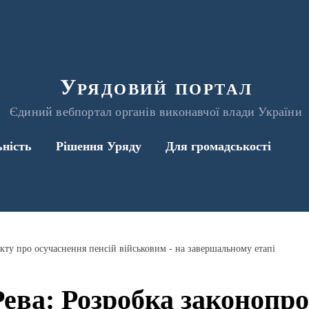
Урядовий портал
Єдиний вебпортал органів виконавчої влади України
ьність
Рішення Уряду
Для громадськості
кту про осучаснення пенсій військовим - на завершальному етапі
Рева: Розробка законопро