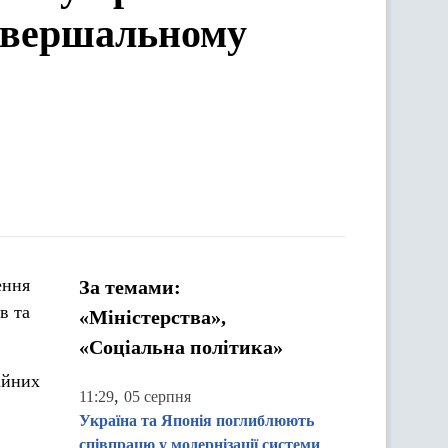
завершальному
За темами:
в та
«Міністерства»,
«Соціальна політика»
ійних
,
11:29
05 серпня
Україна та Японія поглиблюють
співпрацю у модернізації системи