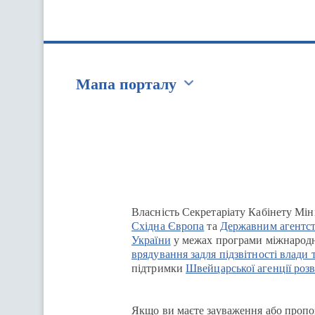
Мапа порталу
Перейти на сайт Ukraine.ua
Власність Секретаріату Кабінету Мін
Східна Європа
та
Державним агентст
України
у межах програми міжнародн
врядування задля підзвітності влади 
підтримки
Швейцарської агенції розв
Якщо ви маєте зауваження або пропоз