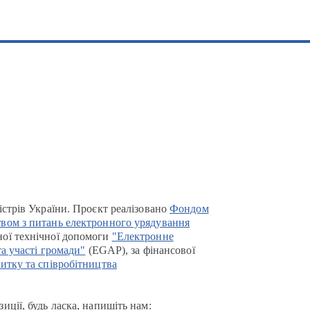
істрів України. Проєкт реалізовано
Фондом
вом з питань електронного урядування
ої технічної допомоги
"Електронне
та участі громади"
(EGAP), за фінансової
итку та співробітництва
иції, будь ласка, напишіть нам: