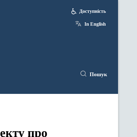
Доступність
In English
Пошук
екту про