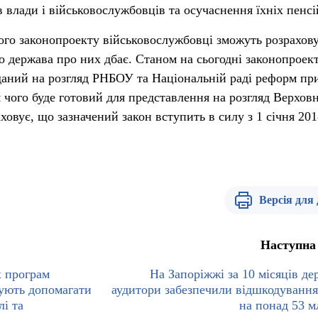
 влади і військовослужбовців та осучаснення їхніх пенсі
ого законопроекту військовослужбовці зможуть розрахов
що держава про них дбає. Станом на сьогодні законопроек
поданий на розгляд РНБОУ та Національній раді реформ пр
 чого буде готовий для представлення на розгляд Верховн
аховує, що зазначений закон вступить в силу з 1 січня 20
.
Версія для
Наступна
х програм
На Запоріжжі за 10 місяців де
жують допомагати
аудитори забезпечили відшкодування
і та
на понад 53 м