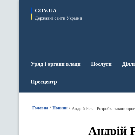
до
основного
GOV.UA
вмісту
Державні сайти України
Уряд і органи влади
Послуги
Діял
Пресцентр
Головна
Новини
Андрій Рева: Розробка законопрое
Андрій 