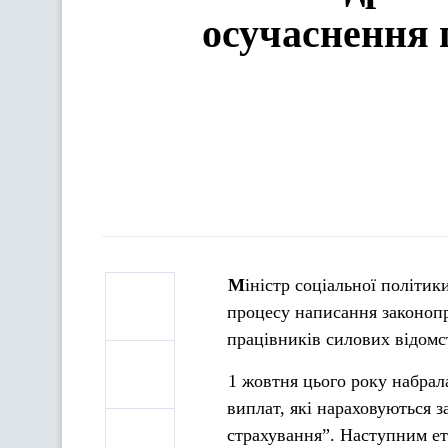
осучаснення 
Міністр соціальної політики Андрій Рева заявив в ефірі телеканалу “112” про закінчення
процесу написання законопр
працівників силових відомс
1 жовтня цього року набрал
виплат, які нараховуються 
страхування”. Наступним ет