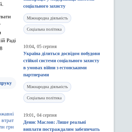
й.
соціального захисту
увати
Міжнародна діяльність
т
Соціальна політика
и
ій Раді
,
10:04
05 серпня
18
Україна ділиться досвідом побудови
стійкої системи соціального захисту
в умовах війни з естонськими
партнерами
 друку
Міжнародна діяльність
Соціальна політика
ржавні
,
19:01
04 серпня
 втрат
Денис Маслов: Лише реальні
лн грн
виплати постраждалим забезпечать