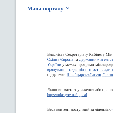
Мапа порталу
Перейти на сайт Ukraine.ua
Власність Секретаріату Кабінету Мін
Східна Європа
та
Державним агентст
України
у межах програми міжнародн
врядування задля підзвітності влади 
підтримки
Швейцарської агенції розв
Якщо ви маєте зауваження або пропоз
https://ukc.gov.ua/appeal
Весь контент доступний за ліцензією