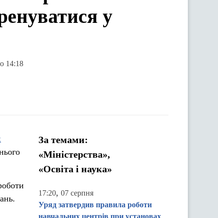
ренуватися у
о 14:18
х
За темами:
нього
«Міністерства»,
«Освіта і наука»
 роботи
,
17:20
07 серпня
ань.
Уряд затвердив правила роботи
навчальних центрів при установах