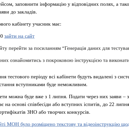
ейсом, заповнити інформацію у відповідних полях, а так
аяви до закладів.
ового кабінету учасник має:
00
зайти на сайт
айту перейти за посиланням “Генерація даних для тестува
даних ознайомитись з покроковою інструкцією та виконати 
я тестового періоду всі кабінети будуть видалені з сист
истання вступниками буде неможливим.
ети можна буде вже з 1 липня. Подати через них заяви – з
ає на основі співбесіди або вступних іспитів, до 22 липн
сертифікатів ЗНО або творчих конкурсів.
йті МОН було розміщено текстову та відеоінструкцію що