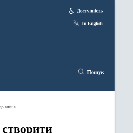
Доступність
In English
Пошук
 до вишів
е створити