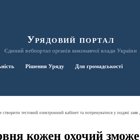
Урядовий портал
Єдиний вебпортал органів виконавчої влади України
ьність
Рішення Уряду
Для громадськості
е створити тестовий електронний кабінет та потренуватися у подачі заяв
ервня кожен охочий змож