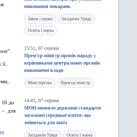
ож
виконання покарань
Закон і право
Засідання Уряду
Освіта і наука
,
15:51
07 серпня
ння”.
Прем’єр-міністр провів нараду з
керівниками центральних органів
її.
виконавчої влади
еми,
Міністерства
Прем'єр-міністр
,
14:45
07 серпня
 10 до
МОН оновило державні стандарти
я – для
загальної середньої освіти: що
зміниться для шкіл
до
Засідання Уряду
Освіта і наука