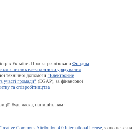
істрів України. Проєкт реалізовано
Фондом
вом з питань електронного урядування
ої технічної допомоги
"Електронне
та участі громади"
(EGAP), за фінансової
итку та співробітництва
иції, будь ласка, напишіть нам:
Creative Commons Attribution 4.0 International license
, якщо не зазн