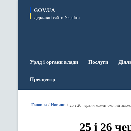
до
основного
GOV.UA
вмісту
Державні сайти України
Уряд і органи влади
Послуги
Діял
Пресцентр
Головна
Новини
25 і 26 червня кожен охочий змож
25 і 26 ч