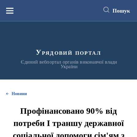
до
основного
Пошук
вмісту
Меню
Урядовий портал
Єдиний вебпортал органів виконавчої влади
України
Новини
Профінансовано 90% від
потреби І траншу державної
соціальної допомоги сім'ям з