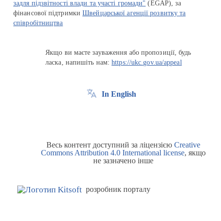
задля підзвітності влади та участі громади"
(EGAP), за
фінансової підтримки
Швейцарської агенції розвитку та
співробітництва
Якщо ви маєте зауваження або пропозиції, будь
ласка, напишіть нам:
https://ukc.gov.ua/appeal
In English
Весь контент доступний за ліцензією
Creative
Commons Attribution 4.0 International license
, якщо
не зазначено інше
розробник порталу