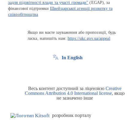
задля підзвітності влади та участі громади"
(EGAP), за
фінансової підтримки
Швейцарської агенції розвитку та
співробітництва
Якщо ви маєте зауваження або пропозиції, будь
ласка, напишіть нам:
https://ukc.gov.ua/appeal
In English
Весь контент доступний за ліцензією
Creative
Commons Attribution 4.0 International license
, якщо
не зазначено інше
розробник порталу