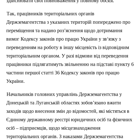
здійснювати свої повноваження у повному обсязі.
Так, працівників територіальних органів
Держземагентства з указаних територій попереджено про
переміщення та надано роз’яснення щодо дотримання
вимог Кодексу законі
в
про працю України у зв‘язку з
переведенням на роботу в іншу місцевість із відповідним
територіальним органом. У разі відмови від переведення
працівники
п
ідлягатимуть звільненню на підставі пункту 6
частини першої статті 36 Кодексу законів про працю
України.
Начальників головних управлінь Держземагентства у
Донецькій та Луганській областях зобов’язано вжити
заходів щодо внесення змін до відомостей, які містяться в
Єдиному державному реє
стр
і юридичних осіб та фізичних
осіб – підприємців, щодо місцезнаходження
територіальних органів. З наказами Держземагентства