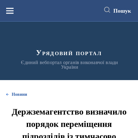
до
основного
Пошук
вмісту
Меню
Урядовий портал
Єдиний вебпортал органів виконавчої влади
України
Новини
Держземагентство визначило
порядок переміщення
підрозділів із тимчасово