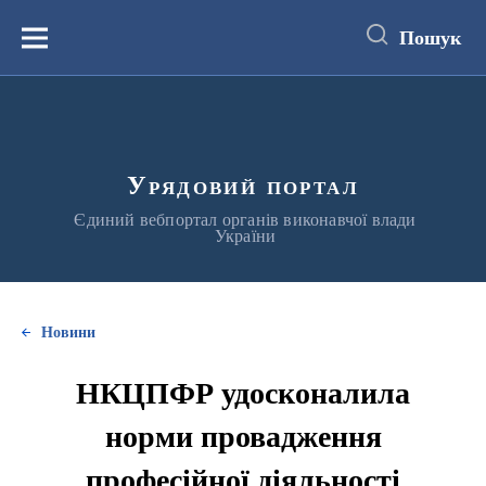
до
основного
Пошук
вмісту
Меню
Урядовий портал
Єдиний вебпортал органів виконавчої влади
України
Новини
НКЦПФР удосконалила
норми провадження
професійної діяльності