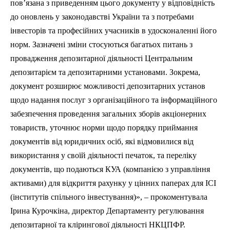
пов’язана з приведенням цього документу у відповідність
до оновлень у законодавстві України та з потребами
інвесторів та професійних учасників в удосконаленні його
норм. Зазначені зміни стосуються багатьох питань з
провадження депозитарної діяльності Центральним
депозитарієм та депозитарними установами. Зокрема,
документ розширює можливості депозитарних установ
щодо надання послуг з організаційного та інформаційного
забезпечення проведення загальних зборів акціонерних
товариств, уточнює норми щодо порядку приймання
документів від юридичних осіб, які відмовилися від
використання у своїй діяльності печаток, та переліку
документів, що подаються КУА (компанією з управління
активами) для відкриття рахунку у цінних паперах для ІСІ
(інститутів спільного інвестування)», – прокоментувала
Ірина Курочкіна, директор Департаменту регулювання
депозитарної та клірингової діяльності НКЦПФР.