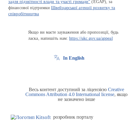
задля підзвітності влади та участі громади"
(EGAP), за
фінансової підтримки
Швейцарської агенції розвитку та
співробітництва
Якщо ви маєте зауваження або пропозиції, будь
ласка, напишіть нам:
https://ukc.gov.ua/appeal
In English
Весь контент доступний за ліцензією
Creative
Commons Attribution 4.0 International license
, якщо
не зазначено інше
розробник порталу