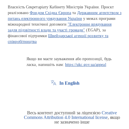
Власність Секретаріату Кабінету Міністрів України. Проєкт
реалізовано
Фондом Східна Європа
та
Державним агентством з
питань електронного урядування України
у межах програми
міжнародної технічної допомоги
"Електронне врядування
задля підзвітності влади та участі громади"
(EGAP), за
фінансової підтримки
Швейцарської агенції розвитку та
співробітництва
Якщо ви маєте зауваження або пропозиції, будь
ласка, напишіть нам:
https://ukc.gov.ua/appeal
In English
Весь контент доступний за ліцензією
Creative
Commons Attribution 4.0 International license
, якщо
не зазначено інше