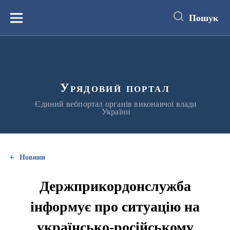
до
основного
Пошук
вмісту
Меню
Урядовий портал
Єдиний вебпортал органів виконавчої влади
України
Новини
Держприкордонслужба
інформує про ситуацію на
українсько-російському