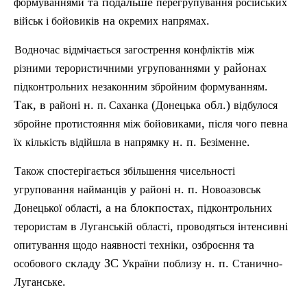
та подальше
формуваннями
перегрупування
російських
на
.
військ
і
бойовиків
окремих
напрямах
Водночас
відмічається
загострення
конфліктів
між
у районах
р
ізними
терористичними
угрупованнями
.
підконтрольних
незаконним
збройним
формуванням
Так, в
н.
(
обл.)
районі
п
.
Саханка
Донецька
відбулося
,
збройне
протистояння
між
бойовиками
п
ісля
чого
певна
в
н. п.
.
їх
кількість
відійшла
напрямку
Безіменне
Також
спостерігається
збільшення
чисельності
у
н. п.
угруповання
найманців
районі
Новоазовськ
, а на блокпостах,
Донецької
області
п
ідконтрольних
в
,
терористам
Луганській
області
проводяться
інтенсивні
,
та
опитування
щодо
наявності
техніки
озброєння
складу ЗС
н. п.
особового
України
поблизу
Станично-
.
Луганське