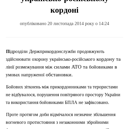
кордоні
опубліковано 20 листопада 2014 року о 14:24
П
ідрозділи
Держприкордонслужби
продовжують
кордону та
здійснювати
охорону
українсько-російського
силами АТО та
в
лінії
розмежування
між
бойовиками
обстановки.
умовах
напруженої
Бойових
зіткнень
між
прикордонниками
та
терористами
не
відбувалося
,
порушення
повітряного
простору
України
та
використання
бойовиками
БПЛА не
зафіксова
но
.
Проте
протягом
доби
в
ідмічалося
незначне
збільшення
вогневого
протистояння
з
незаконними
збройними