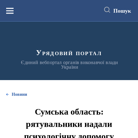
до
основного
Пошук
вмісту
Меню
Урядовий портал
Єдиний вебпортал органів виконавчої влади
України
Новини
Сумська область:
рятувальники надали
психологічну допомогу