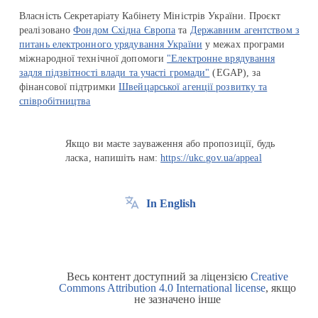
Власність Секретаріату Кабінету Міністрів України. Проєкт
реалізовано
Фондом Східна Європа
та
Державним агентством з
питань електронного урядування України
у межах програми
міжнародної технічної допомоги
"Електронне врядування
задля підзвітності влади та участі громади"
(EGAP), за
фінансової підтримки
Швейцарської агенції розвитку та
співробітництва
Якщо ви маєте зауваження або пропозиції, будь
ласка, напишіть нам:
https://ukc.gov.ua/appeal
In English
Весь контент доступний за ліцензією
Creative
Commons Attribution 4.0 International license
, якщо
не зазначено інше