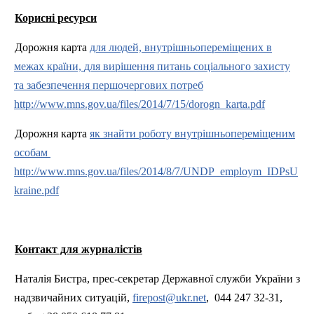
Корисні ресурси
Дорожня карта
для людей, внутрішньопереміщених в
межах країни,
для вирішення питань соціального захисту
та забезпечення першочергових потреб
http://www.mns.gov.ua/files/2014/7/15/dorogn_karta.pdf
Дорожня карта
як знайти роботу внутрішньопереміщеним
особа
м
http://www.mns.gov.ua/files/2014/8/7/UNDP_employm_IDPsU
kraine.pdf
Контакт для журналістів
Наталія Бистра, прес-секретар Державної служби України з
надзвичайних ситуацій,
firepost@ukr.net
,
044 247 32-31,