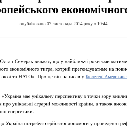
ропейського економічног
опубліковано 07 листопада 2014 року о 19:44
в Остап Семерак вважає, що у найближчі роки «ми матим
кого економічного тигра, котрий претендуватиме на повн
Союзі та НАТО». Про це він написав у
Бюлетені Американс
.
о «Україна має унікальну перспективу з точки зору викли
я про унікальні аграрні можливості країни, а також висок
мної енергетики.
що Україна потребує серйозної допомоги у проведенні р