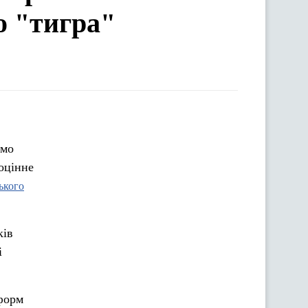
о "тигра"
емо
оцінне
ького
ків
і
еформ