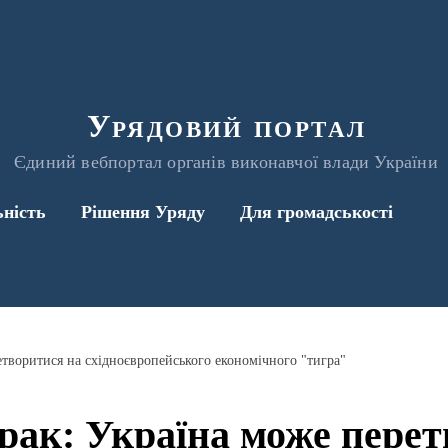
Урядовий портал
Єдиний вебпортал органів виконавчої влади України
ьність
Рішення Уряду
Для громадськості
творитися на східноєвропейського економічного "тигра"
рак: Україна може перет