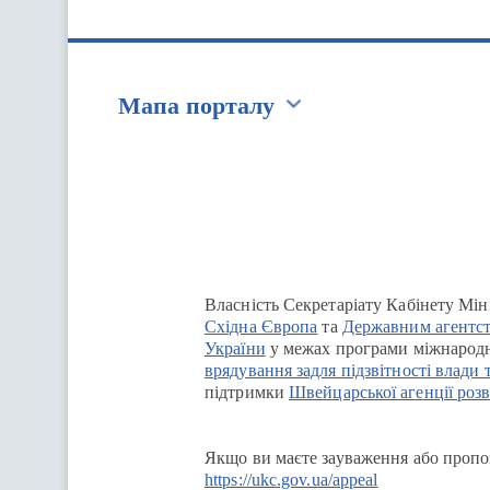
Мапа порталу
Перейти на сайт Ukraine.ua
Власність Секретаріату Кабінету Мін
Східна Європа
та
Державним агентст
України
у межах програми міжнародн
врядування задля підзвітності влади 
підтримки
Швейцарської агенції розв
Якщо ви маєте зауваження або пропоз
https://ukc.gov.ua/appeal