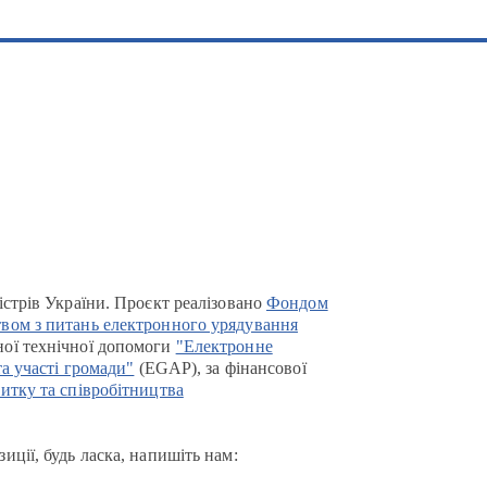
істрів України. Проєкт реалізовано
Фондом
вом з питань електронного урядування
ої технічної допомоги
"Електронне
та участі громади"
(EGAP), за фінансової
итку та співробітництва
иції, будь ласка, напишіть нам: