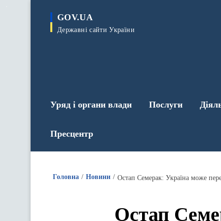
до
основного
GOV.UA
вмісту
Державні сайти України
Уряд і органи влади
Послуги
Діял
Пресцентр
Головна
Новини
Остап Семерак: Україна може пере
Остап Семе