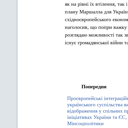
як на рівні їх втілення, так
плану Маршалла для України
східноєвропейського економ
наголосив, що попри важку с
розглядаю можливості так зв
існує громадянської війни т
Попередня
Проєвропейські інтеграцій
українського суспільства 
відображення у спільних п
ініціативах України та ЄС, 
Мінсоцполітики