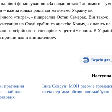
 і на рівні фінансування: «За надання такої допомоги – ум
 – вже за кілька років ми матимемо Україну як
ічного «тигра», - підкреслив Остап Семерак. Він також
итуацію на Сході країни та анексію Криму, «я навіть не
аного «сірійського сценарію» у центрі Європи. В Україні
а причин для її виникнення».
Версія для
Наступна
ні прагнення
Інна Совсун: МОН разом з громадс
вже знайшли
та експертами обговорює майбутнє 
равових
-