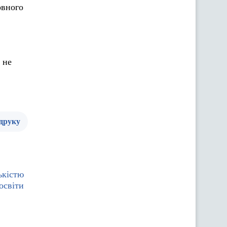
овного
 не
 друку
ькістю
освіти