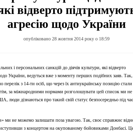
які відверто підтримуют
агресію щодо України
опубліковано 28 жовтня 2014 року о 18:59
щодо України, ведуться вже з моменту перших подібних заяв. Так,
 перелік з 14-ти осіб, що через їх антиукраїнську позицію стали
Утім, за міжнародними нормами розголошувати цей список ми н
США, люди дізнаються про такий свій статус безпосередньо під ча
ців» ми не можемо залишати поза увагою. Так, своє справжнє від
иступивши з концертом на окупованому бойовиками Донбасі. Це