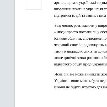
артист, що має українські відзна
вчорашній візит на українські т
підтримка їх дій та заяви, з ци
Безумовно, розглядаючи у широ
– люди просто потрапили у обс
істинне обличчя, спотворене п
яскравий спосіб продовжують г
тисяч найкращих синів та дочок,
лише цинічні заяви росіянина І
відвертого бруду щодо українс
Ясна річ, не може виникати жод
України – вони мають бути пе
ніколи не будуть втратою для н