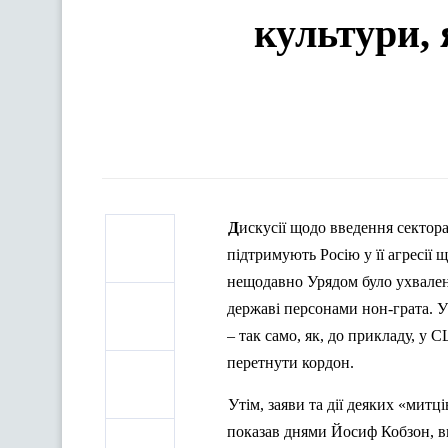
культури, 
Дискусії щодо введення секторальних і персональних санкцій до діячів культури, які відверто
підтримують Росію у її агресії 
нещодавно Урядом було ухвалено
державі персонами
нон-грата
. 
– так само, як, до прикладу, у 
перетнути кордон.
Утім, заяви та дії деяких «мит
показав днями Йосиф Кобзон, в