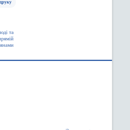
 друку
оді та
прямій
дянами