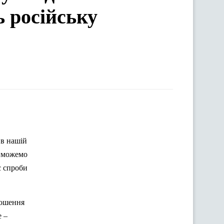
ь російську
 в нашій
е можемо
с спроби
ношення
 –