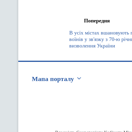
Попередня
В усіх містах вшановують 
воїнів у зв'язку з 70-ю річ
визволення України
Мапа порталу
Перейти на сайт Ukraine.ua