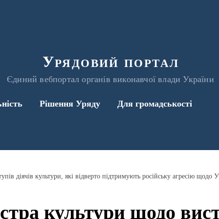
Урядовий портал
Єдиний вебпортал органів виконавчої влади України
ьність
Рішення Уряду
Для громадськості
упів діячів культури, які відверто підтримують російську агресію щодо 
стра культури щодо вист