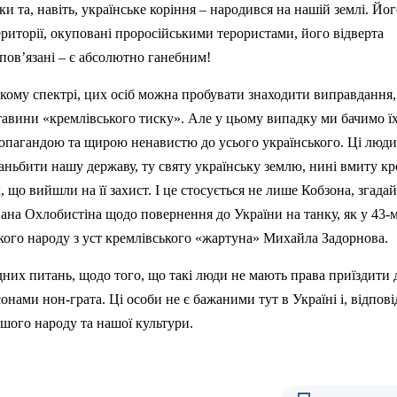
ки та, навіть, українське коріння – народився на нашій землі. Йо
ериторії, окуповані проросійськими терористами, його відверта
м пов’язані – є абсолютно ганебним!
кому спектрі, цих осіб можна пробувати знаходити виправдання
тавини «кремлівського тиску». Але у цьому випадку ми бачимо ї
ропагандою та щирою ненавистю до усього українського. Ці люди
аньбити нашу державу, ту святу українську землю, нині вмиту к
 що вийшли на її захист. І це стосується не лише Кобзона, згада
вана
Охлобистіна
щодо повернення до України на танку, як у 43-м
ького народу з уст кремлівського «жартуна» Михайла
Задорнова
.
них питань, щодо того, що такі люди не мають права приїздити 
рсонами
нон-грата
. Ці особи не є бажаними тут в Україні і, відпові
ашого народу та нашої культури.