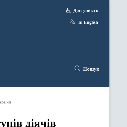
Доступність
In English
Пошук
України
упів діячів