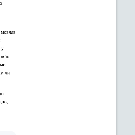
го
, мовляв
х
 у
ров’ю
ймо
у, чи
до
дно,