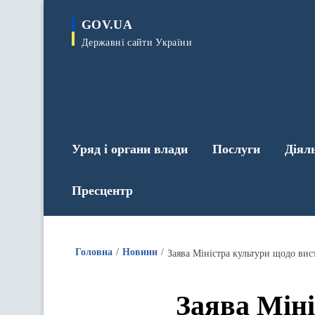
до
основного
GOV.UA
вмісту
Державні сайти України
Уряд і органи влади
Послуги
Діял
Пресцентр
Головна
Новини
Заява Міністра культури щодо вист
Заява Міні