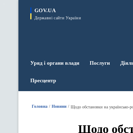
до
основного
GOV.UA
вмісту
Державні сайти України
Уряд і органи влади
Послуги
Діял
Пресцентр
Головна
Новини
Щодо обстановки на українсько-р
Щодо обст