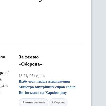
За темою
ими
«Оборона»
ряної
,
13:21
07 серпня
а
Відбулося перше відрядження
арати
Міністра внутрішніх справ Івана
ї
Вигівського на Харківщину
Новини регіонів
Оборона