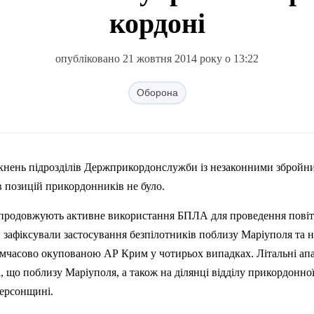
кордоні
опубліковано 21 жовтня 2014 року о 13:22
Оборона
кнень підрозділів
Держприкордонслужби
із незаконними збройн
 позицій прикордонників не було.
 продовжують активне використання БПЛА для проведення повіт
 зафіксували застосування
безпілотників
поблизу Маріуполя та н
тимчасово окупованою АР Крим у чотирьох випадках. Літальні ап
а, що поблизу Маріуполя, а також на ділянці відділу прикордонно
ерсонщині.