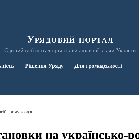
Урядовий портал
Єдиний вебпортал органів виконавчої влади України
ьність
Рішення Уряду
Для громадськості
осійському кордоні
ановки на українсько-р