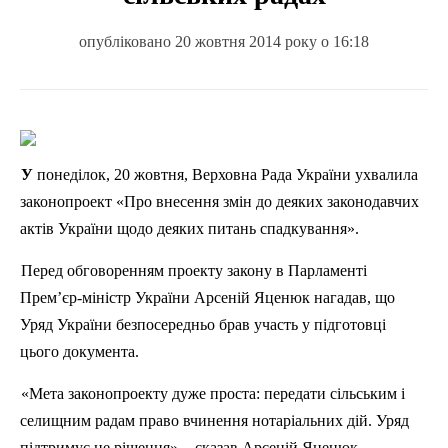
опубліковано 20 жовтня 2014 року о 16:18
У понеділок, 20 жовтня, Верховна Рада України ухвалила
законопроект «Про внесення змін до деяких законодавчих
актів України щодо деяких питань спадкування».
Перед обговоренням проекту закону в Парламенті
Прем’єр-міністр України Арсеній
Яценюк
нагадав, що
Уряд України безпосередньо брав участь у підготовці
цього документа.
«Мета законопроекту дуже проста: передати сільським і
селищним радам право вчинення нотаріальних дій. Уряд
підтримує це рішення», - сказав Арсеній
Яценюк
.