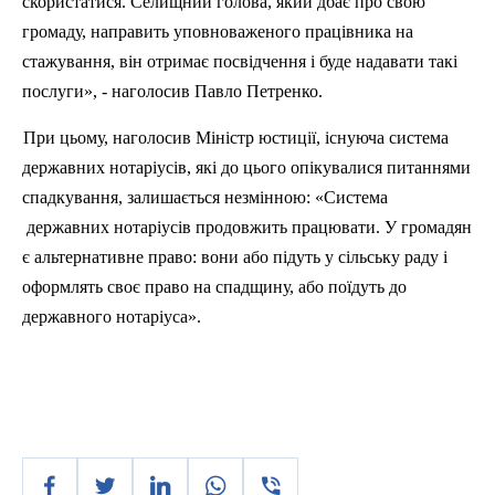
скористатися. Селищний голова, який дбає про свою
громаду, направить уповноваженого працівника на
стажування, він отримає посвідчення і буде надавати такі
послуги», - наголосив Павло Петренко.
При цьому, наголосив Міністр юстиції, існуюча система
державних нотаріусів, які до цього опікувалися питаннями
спадкування, залишається незмінною: «Система
державних нотаріусів продовжить працювати. У громадян
є альтернативне право: вони або підуть у сільську раду і
оформлять своє право на спадщину, або поїдуть до
державного нотаріуса».