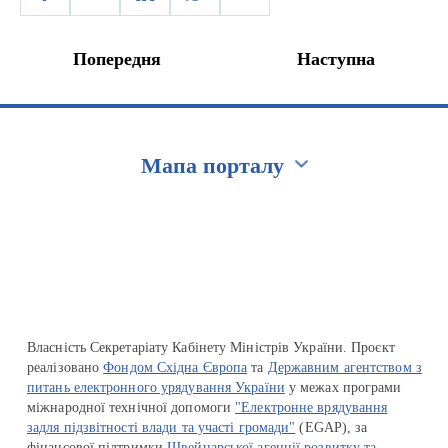
Попередня
Наступна
Мапа порталу
Перейти на сайт Ukraine.ua
Власність Секретаріату Кабінету Міністрів України. Проєкт
реалізовано
Фондом Східна Європа
та
Державним агентством з
питань електронного урядування України
у межах програми
міжнародної технічної допомоги
"Електронне врядування
задля підзвітності влади та участі громади"
(EGAP), за
фінансової підтримки
Швейцарської агенції розвитку та