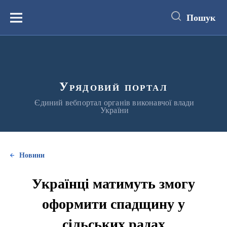
до
основного
Пошук
вмісту
Меню
Урядовий портал
Єдиний вебпортал органів виконавчої влади
України
Новини
Українці матимуть змогу
оформити спадщину у
сільських радах