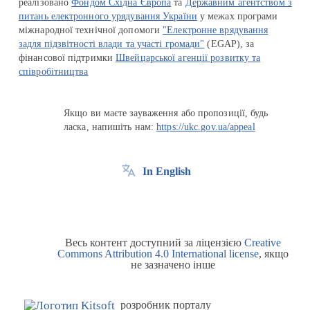
реалізовано
Фондом Східна Європа
та
Державним агентством з
питань електронного урядування України
у межах програми
міжнародної технічної допомоги
"Електронне врядування
задля підзвітності влади та участі громади"
(EGAP), за
фінансової підтримки
Швейцарської агенції розвитку та
співробітництва
Якщо ви маєте зауваження або пропозиції, будь
ласка, напишіть нам:
https://ukc.gov.ua/appeal
In English
Весь контент доступний за ліцензією
Creative
Commons Attribution 4.0 International license
, якщо
не зазначено інше
розробник порталу