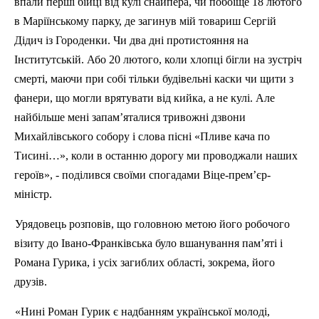
впали перші бійці від кулі снайпера, чи побоїще 18 лютого
в Маріїнському парку, де загинув мій товариш Сергій
Дідич із Городенки. Чи два дні протистояння на
Інститутській. Або 20 лютого, коли хлопці бігли на зустріч
смерті, маючи при собі тільки будівельні каски чи щити з
фанери, що могли врятувати від кийка, а не кулі. Але
найбільше мені запам’яталися тривожні дзвони
Михайлівського собору і слова пісні «Пливе кача по
Тисині
…», коли в останню дорогу ми проводжали наших
героїв», - поділився своїми спогадами Віце-прем’єр-
міністр.
Урядовець розповів, що головною метою його робочого
візиту до Івано-Франківська було вшанування пам’яті і
Романа Гурика, і усіх загиблих області, зокрема, його
друзів.
«Нині Роман Гурик є надбанням української молоді,