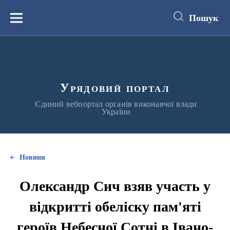
до
основного
Пошук
вмісту
Меню
Урядовий портал
Єдиний вебпортал органів виконавчої влади
України
Новини
Олександр Сич взяв участь у
відкритті обеліску пам'яті
героїв Небесної Сотні в Івано-