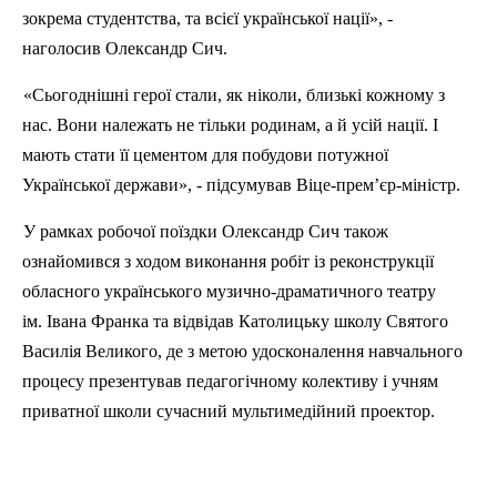
зокрема студентства, та всієї української нації», -
наголосив Олександр Сич.
«Сьогоднішні герої стали, як ніколи, близькі кожному з
нас. Вони належать не тільки родинам, а й усій нації. І
мають стати її цементом для побудови потужної
Української держави», - підсумував Віце-прем’єр-міністр.
У рамках робочої поїздки Олександр Сич також
ознайомився з ходом виконання робіт із реконструкції
обласного українського музично-драматичного театру
ім. Івана Франка та відвідав Католицьку школу Святого
Василія Великого, де з метою удосконалення навчального
процесу презентував педагогічному колективу і учням
приватної школи сучасний мультимедійний проектор.