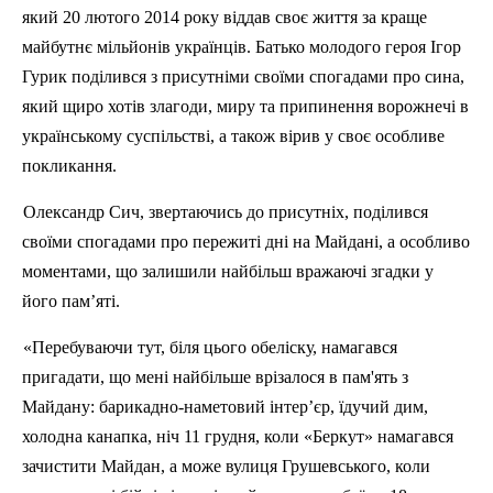
який 20 лютого 2014 року віддав своє життя за краще
майбутнє мільйонів українців. Батько молодого героя Ігор
Гурик поділився з присутніми своїми спогадами про сина,
який щиро хотів злагоди, миру та припинення ворожнечі в
українському суспільстві, а також вірив у своє особливе
покликання.
Олександр Сич, звертаючись до присутніх, поділився
своїми спогадами про пережиті дні на Майдані, а особливо
моментами, що залишили найбільш вражаючі згадки у
його пам’яті.
«Перебуваючи тут, біля цього обеліску, намагався
пригадати, що мені найбільше врізалося в пам'ять з
Майдану: барикадно-наметовий інтер’єр, їдучий дим,
холодна канапка, ніч 11 грудня, коли «Беркут» намагався
зачистити Майдан, а може вулиця Грушевського, коли