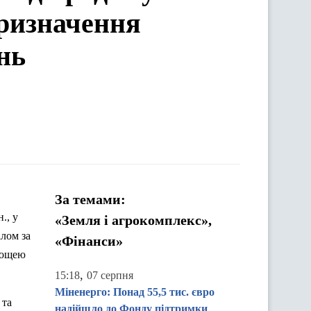
призначення
нь
За темами:
н., у
«Земля і агрокомплекс»,
алом за
«Фінанси»
площею
,
15:18
07 серпня
Міненерго: Понад 55,5 тис. євро
 та
надійшло до Фонду підтримки