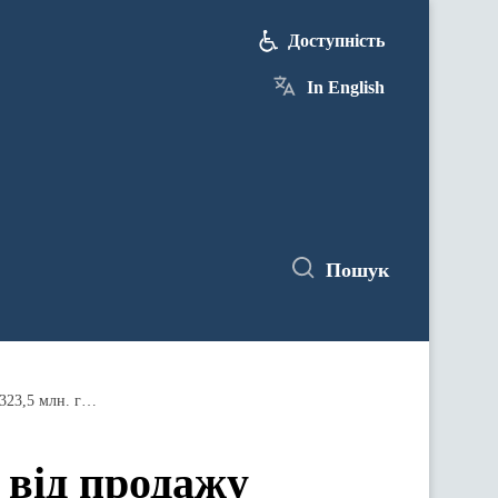
Доступність
In English
Пошук
До державного та місцевих бюджетів від продажу наділів несільськогосподарського призначення надійшло 323,5 млн. гривень
 від продажу