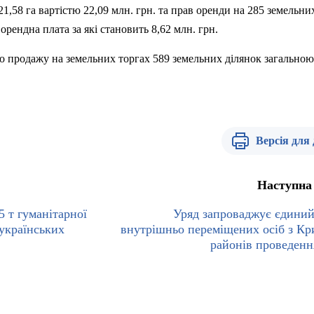
1,58 га вартістю 22,09 млн. грн. та прав оренди на 285 земельни
 орендна плата за які становить 8,62 млн.
гр
н.
до продажу на земельних торгах 589 земельних ділянок загальною
Версія для
Наступна
5 т гуманітарної
Уряд запроваджує єдиний
 українських
внутрішньо переміщених осіб з Кр
районів проведен