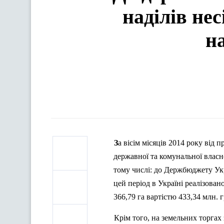
наділів не
н
За вісім місяців 2014 року від продажу земельних ділянок несільськогосподарського призначення
державної та комунальної власн
тому числі: до Держбюджету Укр
цей період в Україні реалізова
366,79 га вартістю 433,34 млн.
г
Крім того, на земельних торгах 