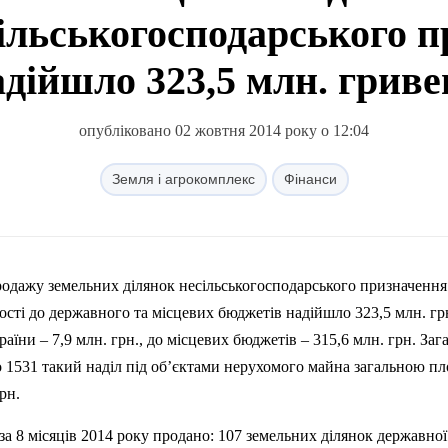
сільськогосподарського 
адійшло 323,5 млн. гриве
опубліковано 02 жовтня 2014 року о 12:04
Земля і агрокомплекс
Фінанси
ості до державного та місцевих бюджетів надійшло 323,5
млн
.
гр
аїни – 7,9 млн. грн., до місцевих бюджетів – 315,6 млн.
гр
н
. Заг
но 1531 такий наділ під об’єктами нерухомого майна загальною 
р
н
.
за 8 місяців 2014 року продано: 107 земельних ділянок державної