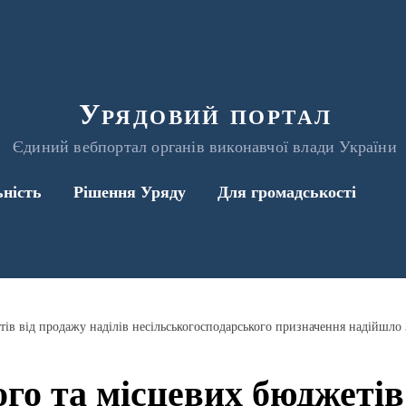
Урядовий портал
Єдиний вебпортал органів виконавчої влади України
ьність
Рішення Уряду
Для громадськості
го та місцевих бюджетів