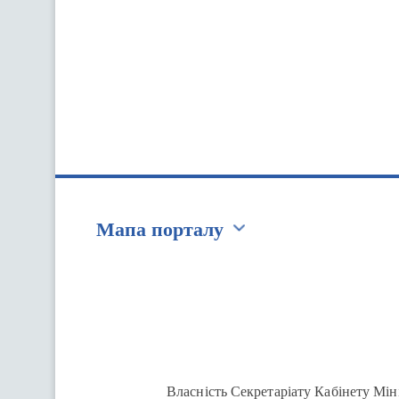
Мапа порталу
Перейти на сайт Ukraine.ua
Власність Секретаріату Кабінету Мін