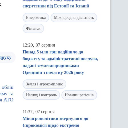
х
енергетики від Естонії та Іспанії
Енергетика
Міжнародна діяльність
Фінанси
,
12:20
07 серпня
Понад 5 млн грн надійшло до
 друку
бюджету за адміністративні послуги,
надані землевпорядниками
Одещини з початку 2026 року
Земля і агрокомплекс
 облік
иму та
Нагляд і контроль
Новини регіонів
ня АТО
,
11:37
07 серпня
Мінагрополітики звернулося до
Єврокомісії щодо екстреної