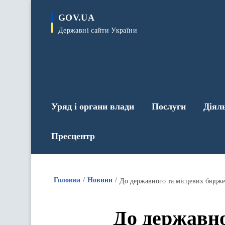
до
основного
GOV.UA
вмісту
Державні сайти України
Уряд і органи влади
Послуги
Діял
Пресцентр
Головна
Новини
До державно