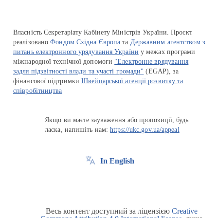
Власність Секретаріату Кабінету Міністрів України. Проєкт
реалізовано
Фондом Східна Європа
та
Державним агентством з
питань електронного урядування України
у межах програми
міжнародної технічної допомоги
"Електронне врядування
задля підзвітності влади та участі громади"
(EGAP), за
фінансової підтримки
Швейцарської агенції розвитку та
співробітництва
Якщо ви маєте зауваження або пропозиції, будь
ласка, напишіть нам:
https://ukc.gov.ua/appeal
In English
Весь контент доступний за ліцензією
Creative