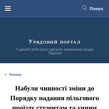
до
основного
Пошук
вмісту
Меню
Урядовий портал
Єдиний вебпортал органів виконавчої влади
України
Новини
Набули чинності зміни до
Порядку надання пільгового
проїзду студентам та учням