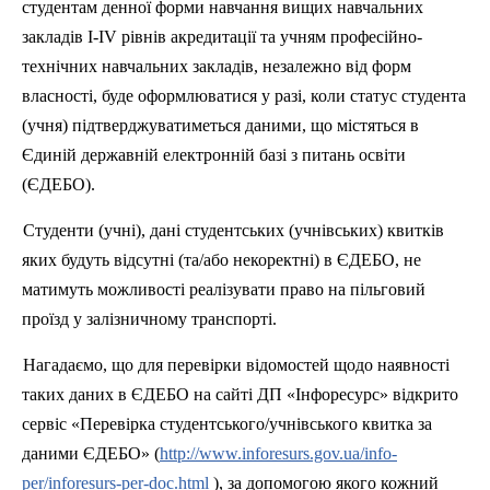
студентам денної форми навчання вищих навчальних
закладів I-IV рівнів акредитації та учням професійно-
технічних навчальних закладів, незалежно від форм
власності, буде оформлюватися у разі, коли статус студента
(учня) підтверджуватиметься даними, що містяться в
Єдиній державній електронній базі з питань освіти
(ЄДЕБО).
Студенти (учні), дані студентських (учнівських) квитків
яких будуть відсутні (та/або некоректні) в ЄДЕБО, не
матимуть можливості реалізувати право на пільговий
проїзд у залізничному транспорті.
Нагад
а
ємо, що для перевірки відомостей щодо наявності
таких даних в ЄДЕБО на сайті ДП «
Інфоресурс
» відкрито
сервіс «Перевірка студентського/учнівського квитка за
даними ЄДЕБО» (
http://www.inforesurs.gov.ua/info-
per/inforesurs-per-doc.html
), за допомогою якого кожний