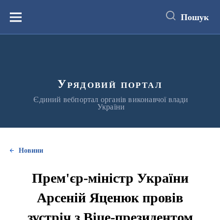
до
основного
Пошук
вмісту
Меню
Урядовий портал
Єдиний вебпортал органів виконавчої влади
України
Новини
Прем'єр-міністр України
Арсеній Яценюк провів
зустріч з Віце-президентом