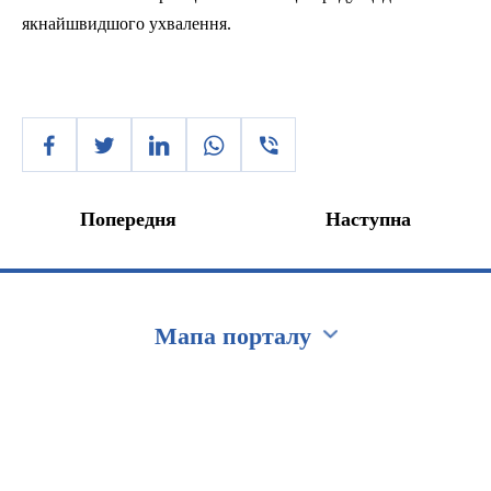
якнайшвидшого ухвалення.
Попередня
Наступна
Мапа порталу
Перейти на сайт Ukraine.ua