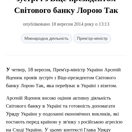
Світового банку Лорою Так
опубліковано 18 вересня 2014 року о 13:13
Міжнародна діяльність
Прем'єр-міністр
У
, 18
,
четвер
вересня
Прем'єр-міністр
України
Арсеній
Яценюк
провів
зустріч
з
Віце-президентом
Світового
банку
ак, яка
в
.
Лорою
Т
перебуває
Україні
з
візитом
Арсеній
Яценюк
високо
оцінив
активну
діяльність
банку в
та
Св
ітового
Україні
готовність
допомагати
Уряду
у
,
України
подоланні
економічних
викликів
які
перед
у
постають
країною
зв'язку
з
російською
агресією
на
. У
ава Уряду
Сході
України
цьому
конте
ксті
Гл