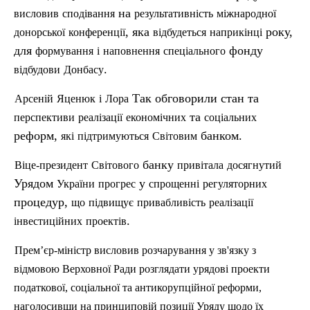
на
висловив
сподівання
результативність
міжнародної
, яка
року,
донорської
конференції
відбудеться
наприкінці
для
фонду
формування
і
наповнення
спеціального
.
відбудови
Донбасу
Так обговорили стан та
Арсеній
Яценюк
і
Лора
та
перспективи
реалізації
економічних
соц
іальних
реформ,
банком.
які
підтримуються
Світовим
банку
Віце-президент
Св
ітового
привітала
досягнутий
Урядом
у
України
прогрес
спрощенні
регуляторних
процедур,
що
підвищує
привабливість
реалізації
.
інвестиційних
проектів
Прем’єр-міністр висловив розчарування у зв'язку з
відмовою Верховної Ради розглядати урядові проекти
податкової, соціальної та антикорупційної реформи,
наголосивши на принциповій позиції Уряду щодо їх