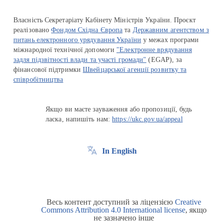
Власність Секретаріату Кабінету Міністрів України. Проєкт
реалізовано
Фондом Східна Європа
та
Державним агентством з
питань електронного урядування України
у межах програми
міжнародної технічної допомоги
"Електронне врядування
задля підзвітності влади та участі громади"
(EGAP), за
фінансової підтримки
Швейцарської агенції розвитку та
співробітництва
Якщо ви маєте зауваження або пропозиції, будь
ласка, напишіть нам:
https://ukc.gov.ua/appeal
In English
Весь контент доступний за ліцензією
Creative
Commons Attribution 4.0 International license
, якщо
не зазначено інше