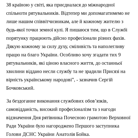
38 країною у
св
іті, яка приєдналася до міжнародної
спільноти рятувальників. Відтепер ми допомагатимемо не
лише нашим співвітчизникам, але й кожному жителю з
будь-якої точки земної кулі. Я пишаюся тим, що в Службі
порятунку працюють дійсно професіонали різних фахів.
Дякую кожному за силу духу,
см
іливість та наполегливу
працю на благо України. Особливо хочу згадати тих 9
рятувальників, які ціною власного життя, до останньої
хвилини віддано несли службу та не зрадили Присязі
на
вірність українському народові”, - зазначив Сергій
Бочковський.
За бездоганне виконання службових обов’язків,
самовідданість, високий професіоналізм та з нагоди
відзначення Дня рятівника Почесною грамотою Верховно
ї
Р
ади України було нагороджено Першого заступника
Голови ДСНС України Анатолія Бойка.