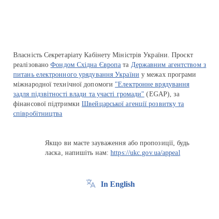
Власність Секретаріату Кабінету Міністрів України. Проєкт
реалізовано
Фондом Східна Європа
та
Державним агентством з
питань електронного урядування України
у межах програми
міжнародної технічної допомоги
"Електронне врядування
задля підзвітності влади та участі громади"
(EGAP), за
фінансової підтримки
Швейцарської агенції розвитку та
співробітництва
Якщо ви маєте зауваження або пропозиції, будь
ласка, напишіть нам:
https://ukc.gov.ua/appeal
In English