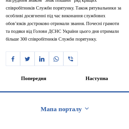
нагрудним знаком “Знак пошани” ряд кращих
співробітників Служби порятунку.
Також рятувальники за
особливі досягненні
п
ід час виконання службових
обов’язків достроково отримали звання. Почесні грамоти
та подяки від Голови ДСНС України цього дня отримали
більше 300 співробітників Служби порятунку.
Попередня
Наступна
Мапа порталу
Перейти на сайт Ukraine.ua