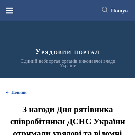
до
основного
Пошук
вмісту
Меню
Урядовий портал
Єдиний вебпортал органів виконавчої влади
України
Новини
З нагоди Дня рятівника
співробітники ДСНС України
отримали урядові та відомчі