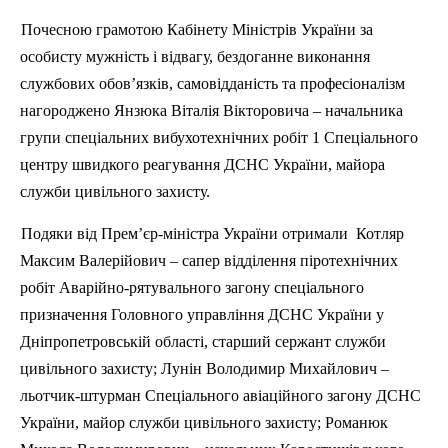
Почесною грамотою Кабінету Міністрів України за
особисту мужність і відвагу, бездоганне виконання
службових обов’язків, самовідданість та професіоналізм
нагороджено Янзюка
В
італія Вікторовича – начальника
групи спеціальних вибухотехнічних робіт 1 Спеціального
центру швидкого реагування ДСНС України, майора
служби цивільного захисту.
Подяки від Прем’єр-міністра України отримали
Котляр
Максим Валерійович – сапер відділення
п
іротехнічних
робіт Аварійно-рятувального загону спеціального
призначення Головного управління ДСНС України у
Дніпропетровській області, старший сержант служби
цивільного захисту; Лунін Володимир Михайлович –
льотчик-штурман Спеціального авіаційного загону ДСНС
України, майор служби цивільного захисту; Романюк