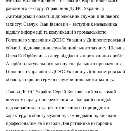
Микола Володимирович – начальник Коростишівського
районного сектору Управління ДСНС України
у
Житомирській області,
п
ідполковник служби цивільного
захисту; Савчук
Іван Іванович – заступник начальника
відділу інформації та комунікацій з громадськістю
Головного управління ДСНС України у Дніпропетровській
області,
п
ідполковник служби цивільного захисту; Шевчик
Олексій Юрійович – сапер відділення
п
іротехнічних робіт
Аварійно-рятувального загону спеціального призначення
Головного управління ДСНС України у Дніпропетровській
області, старший сержант служби цивільного захисту.
Голова ДСНС України Сергій Бочковський за вагомий
внесок у справу попередження та ліквідації наслідків
надзвичайних ситуацій техногенного і природного
характеру, особисту мужність, самовідданість, високий
професіоналізм та з нагоди Дня рятівника нагородив