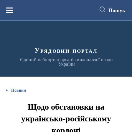
до
основного
Пошук
вмісту
Меню
Урядовий портал
Єдиний вебпортал органів виконавчої влади
України
Новини
Щодо обстановки на
українсько-російському
кордоні