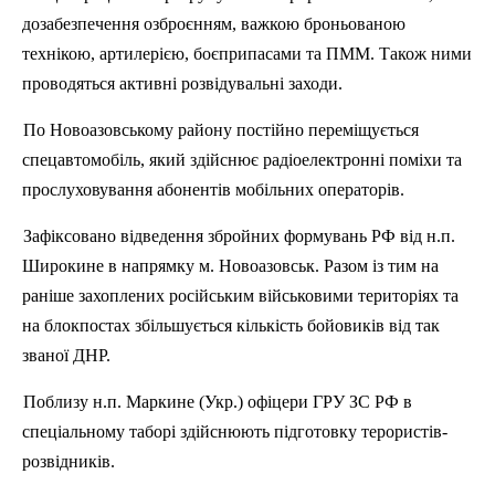
дозабезпечення
озброєнням, важкою броньованою
технікою, артилерією, боєприпасами та ПММ. Також ними
проводяться активні розвідувальні заходи.
По
Новоазовському
району постійно переміщується
спецавтомобіль
, який здійснює радіоелектронні поміхи та
прослуховування абонентів мобільних операторів.
Зафіксовано відведення збройних формувань РФ від
н.п
.
Широкине
в напрямку м.
Новоазовськ
. Разом із тим на
раніше захоплених російським військовими територіях та
на блокпостах збільшується кількість бойовиків від так
званої ДНР.
Поблизу
н.п
.
Маркине
(Укр.) офіцери ГРУ ЗС РФ в
спеціальному таборі здійснюють підготовку терористів-
розвідників.