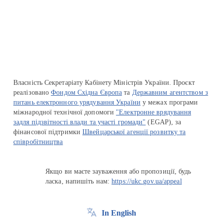
Перейти на сайт Ukraine.ua
Власність Секретаріату Кабінету Міністрів України. Проєкт
реалізовано
Фондом Східна Європа
та
Державним агентством з
питань електронного урядування України
у межах програми
міжнародної технічної допомоги
"Електронне врядування
задля підзвітності влади та участі громади"
(EGAP), за
фінансової підтримки
Швейцарської агенції розвитку та
співробітництва
Якщо ви маєте зауваження або пропозиції, будь
ласка, напишіть нам:
https://ukc.gov.ua/appeal
In English