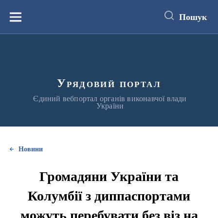
до
основного
Пошук
вмісту
Меню
Урядовий портал
Єдиний вебпортал органів виконавчої влади
України
Новини
Громадяни України та
Колумбії з диппаспортами
можуть перебувати без віз на