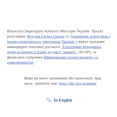
Власність Секретаріату Кабінету Міністрів України. Проєкт
реалізовано
Фондом Східна Європа
та
Державним агентством з
питань електронного урядування України
у межах програми
міжнародної технічної допомоги
"Електронне врядування
задля підзвітності влади та участі громади"
(EGAP), за
фінансової підтримки
Швейцарської агенції розвитку та
співробітництва
Якщо ви маєте зауваження або пропозиції, будь
ласка, напишіть нам:
https://ukc.gov.ua/appeal
In English