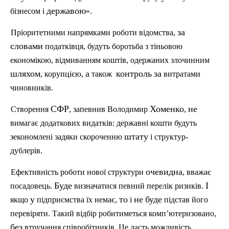
державою
бізнесом
і
»
.
за
Пр
іоритетними
напрямками
роботи
відомства
,
словами
податківця
,
будуть
боротьба
з
тіньовою
економікою
,
відмиванням
коштів
,
одержаних
злочинним
шляхом
а
контроль
за
,
корупцією
,
також
витратами
чиновників
.
СФР
Хоменко
не
Створення
,
запевнив
Володимир
,
вимагає
додаткових
видатків
:
державні
кошти
будуть
штату
зекономлені
задяки
скороченню
і
структур
-
дублері
в
.
очевидна
Ефективність
роботи
нової
структури
,
вважає
Буде
І
посадовець
.
визначатися
певний
перелік
ризиків
.
у
то
не
буде
якщо
п
ідприємства
їх
немає
,
і
підстав
його
перевіряти
.
Такий
відбі
р
робитиметься
комп
’
ютеризовано
,
без
втручання
співробітників
.
Це
дасть
можливість