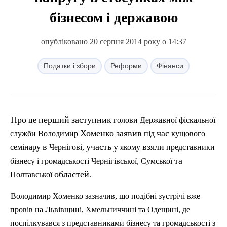
бізнесом і державою
опубліковано 20 серпня 2014 року о 14:37
Податки і збори
Реформи
Фінанси
Про
перший
заступник
це
голови
Державної
фіскальної
Хоменко
заявив
час
служби
Володимир
п
ід
кущового
в
участь
у
взяли
семінару
Чернігові
,
якому
представники
та
бізнесу
і
громадськості
Чернігівської
,
Сумської
областей
Полтавської
.
Володимир
Хоменко
зазначив
,
що
подібні
зустрічі
вже
провів
на
Львівщині
,
Хмельниччині
та
Одещині
,
де
поспілкувався
з
представниками
бізнесу
та
громадськості
з