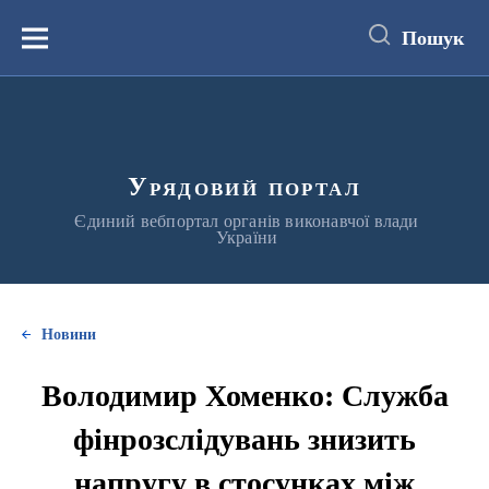
до
основного
Пошук
вмісту
Меню
Урядовий портал
Єдиний вебпортал органів виконавчої влади
України
Новини
Володимир Хоменко: Служба
фінрозслідувань знизить
напругу в стосунках між