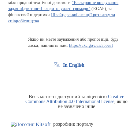
міжнародної технічної допомоги
"Електронне врядування
задля підзвітності влади та участі громади"
(EGAP), за
фінансової підтримки
Швейцарської агенції розвитку та
співробітництва
Якщо ви маєте зауваження або пропозиції, будь
ласка, напишіть нам:
https://ukc.gov.ua/appeal
In English
Весь контент доступний за ліцензією
Creative
Commons Attribution 4.0 International license
, якщо
не зазначено інше
розробник порталу