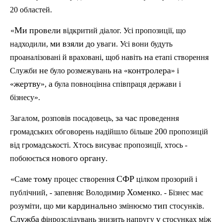
20
областей
.
Ми
провели
«
відкритий
діалог
.
Усі
пропозиції
,
що
ми
взяли
до
надходили
,
уваги
.
Усі
вони
будуть
на
проаналізовані
й
враховані
,
щоб
навіть
етапі
створення
не
на
контролера
Служби
було
розмежувань
«
»
і
жертву
а
«
»,
була
повноцінна
співпраця
держави
і
бізнес
у
»
.
за
час
Загалом
,
розповів
посадовець
,
проведення
0
громадських
обговорень
надійшло
більше
2
0
пропозицій
від
громадськості
.
Хтось
висуває
пропозиції
,
хтось
-
нового
органу
побоюється
.
тому
СФР
«
Саме
процес
створення
цілком
прозорий
і
Хоменко
публічний
, -
запевняє
Володимир
. -
Бізнес
має
ми
кардинально
тип
розуміти
,
що
змінюємо
стосункі
в
.
Служба
у
фінрозслідувань
знизить
напругу
стосунках
між