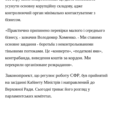
усунути
основну
корупційну
складову
,
адже
орган
контролюючий
мінімально
контактуватиме
з
бізнесом
.
Практично
малого
«
припин
ено
перевірки
і
середнього
Хоменко
Ми
бізнесу
, -
зазначив
Володимир
. -
ставимо
основне
завдання
-
боротьба
з
неконтрольованими
потоками
тіньовими
.
Це
«
конверти
», «
податкові
ями
»,
контрабанда
за
кордон
Ми
,
виведення
кошті
в
.
перекрили
організоване
розкрадання
».
Законопроект
роботу
СФР
,
що
регулює
,
був
прийнятий
на
направлений
до
засіданні
Кабінету
Міністрів
і
ади
у
Верховно
ї
Р
.
Сьогодні
триває
його
розгляд
парламентських
комітетах
.