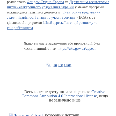
реалізовано
Фондом Східна Європа
та
Державним агентством з
питань електронного урядування України
у межах програми
міжнародної технічної допомоги
"Електронне врядування
задля підзвітності влади та участі громади"
(EGAP), за
фінансової підтримки
Швейцарської агенції розвитку та
співробітництва
Якщо ви маєте зауваження або пропозиції, будь
ласка, напишіть нам:
https://ukc.gov.ua/appeal
In English
Весь контент доступний за ліцензією
Creative
Commons Attribution 4.0 International license
, якщо
не зазначено інше
розробник порталу