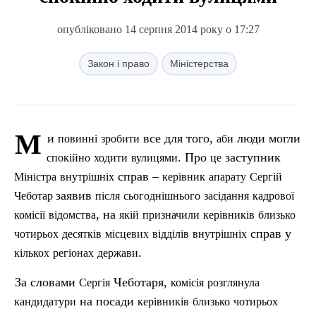
опубліковано 14 серпня 2014 року о 17:27
Закон і право
Міністерства
М
и
все для того,
люди могли
повинні
зробити
аби
. Про
заступник
спокійно
ходити
вулицями
це
справ –
Міністра
внутрішніх
керівник
апарату
Сергій
заявив
Чеботар
п
ісля
сьогоднішнього
засідання
кадрової
, на
комісії
відомства
якій
призначили
керівників
близько
справ у
чотирьох
десятків
місцевих
відділів
внутрішніх
.
кількох
регіонах
держави
За словами
Чеботаря,
Сергія
комісія
розглянула
на посади
кандидатури
керівників
близько
чотирьох