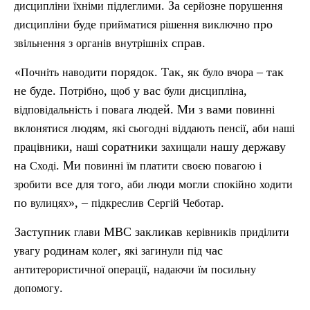
. За
дисципліни
їхніми
п
ідлеглими
серйозне
порушення
буде
про
дисципліни
прийматися
р
ішення
виключно
справ.
звільнення
з
органів
внутрішніх
«
порядок. Так, як
– так
Почніть
наводити
було
вчора
не буде.
,
у вас
,
Потрібно
щоб
були
дисципліна
людей. Ми
вами
відповідальність
і
повага
з
повинні
людям,
,
вклонятися
які
сьогодні
віддають
пенсії
аби
наші
,
соратники
нашу державу
працівники
наші
захищали
на
. Ми
Сході
повинні
їм
платити
своєю
повагою
і
все для того,
люди могли
зробити
аби
спокійно
ходити
по
», –
.
вулицях
п
ідкреслив
Сергій
Чеботар
Заступник
МВС закликав
глави
керівників
приділити
родинам
,
час
увагу
колег
які
загинули
п
ід
,
антитерористичної
операції
надаючи
їм
посильну
.
допомогу