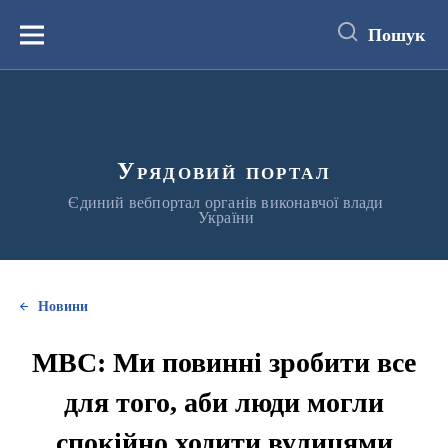
до
основного
Пошук
вмісту
Меню
Урядовий портал
Єдиний вебпортал органів виконавчої влади
України
Новини
МВС: Ми повинні зробити все
для того, аби люди могли
спокійно ходити вулицями