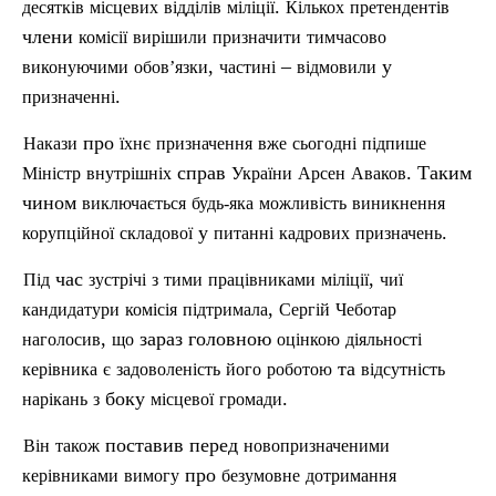
.
десятків
місцевих
відділів
міліції
Кількох
претендентів
члени
комісії
вирішили
призначити
тимчасово
,
–
у
виконуючими
обов’язки
частині
в
ідмовили
.
призначенні
про
Накази
їхнє
призначення
вже
сьогодні
п
ідпише
справ
. Таким
Міністр
внутрішніх
України
Арсен
Аваков
чином
виключається
будь-яка
можливість
виникнення
у
.
корупційної
складової
питанні
кадрових
призначень
час
,
П
ід
зустрічі
з
тими
працівниками
міліції
чиї
,
кандидатури
комісія
підтримала
Сергій
Чеботар
,
зараз головною
наголосив
що
оцінкою
діяльності
та
керівника
є
задоволеність
його
роботою
відсутність
боку
.
нарікань
з
місцевої
громади
поставив перед
Він
також
новопризначеними
про
керівниками
вимогу
безумовне
дотримання