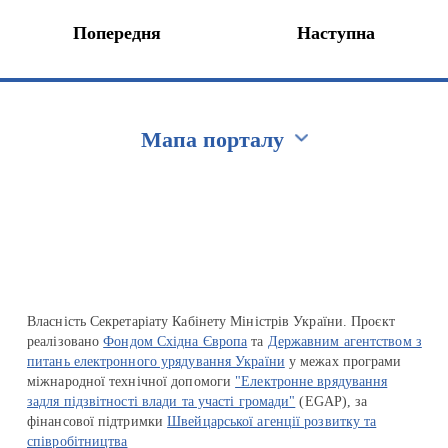
Попередня
Наступна
Мапа порталу
Перейти на сайт Ukraine.ua
Власність Секретаріату Кабінету Міністрів України. Проєкт
реалізовано
Фондом Східна Європа
та
Державним агентством з
питань електронного урядування України
у межах програми
міжнародної технічної допомоги
"Електронне врядування
задля підзвітності влади та участі громади"
(EGAP), за
фінансової підтримки
Швейцарської агенції розвитку та
співробітництва