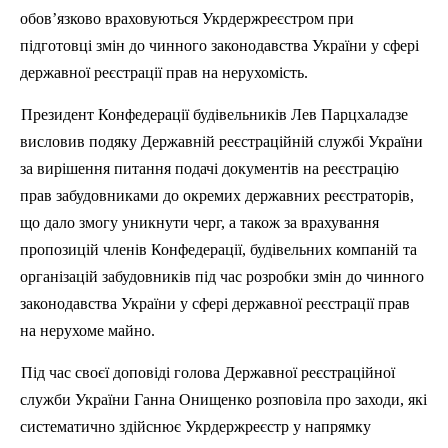
обов’язково враховуються Укрдержреєстром при
підготовці змін до чинного законодавства України у сфері
державної реєстрації прав на нерухомість.
Президент Конфедерації будівельників Лев Парцхаладзе
висловив подяку Державній реєстраційній службі України
за вирішення питання подачі документів на реєстрацію
прав забудовниками до окремих державних реєстраторів,
що дало змогу уникнути черг, а також за врахування
пропозицій членів Конфедерації, будівельних компаній та
організацій забудовник
ів
п
ід час розробки змін до чинного
законодавства України у сфері державної реєстрації прав
на нерухоме майно.
П
ід час своєї доповіді голова Державної реєстраційної
служби України Ганна Онищенко розповіла про заходи, які
систематично здійснює Укрдержреєстр у напрямку