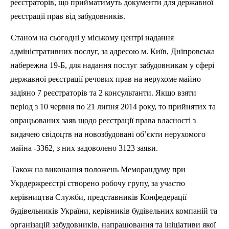
реєстраторів, що прийматимуть документи для державної
реєстрації прав від забудовникі
в
.
Станом на сьогодні у міському центрі надання
адміністративних послуг, за адресою м. Київ, Дніпровська
набережна 19-Б, для надання послуг забудовникам у сфері
державної реєстрації речових прав на нерухоме майно
задіяно 7 реєстраторі
в
та 2 консультанти. Якщо взяти
період з 10 червня по 21 липня 2014 року, то прийнятих та
опрацьованих заяв щодо реєстрації права власності з
видачею
св
ідоцтв на новозбудовані об’єкти нерухомого
майна -3362, з них задоволено 3123 заяви.
Також на виконання положень Меморандуму при
Укрдержреє
стр
і створено робочу групу, за участю
керівництва Служби, представників Конфедерації
будівельників України, керівників будівельних компаній та
організацій забудовників, напрацювання та ініціативи якої