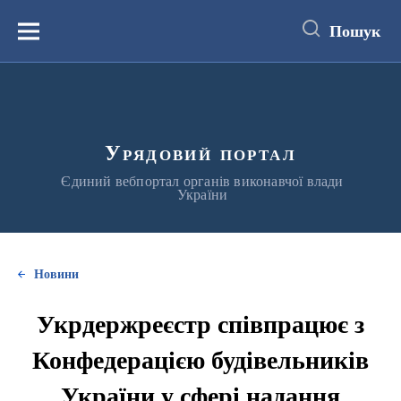
до
основного
Пошук
вмісту
Меню
Урядовий портал
Єдиний вебпортал органів виконавчої влади
України
Новини
Укрдержреєстр співпрацює з
Конфедерацією будівельників
України у сфері надання