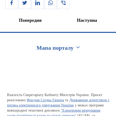
Попередня
Наступна
Мапа порталу
Перейти на сайт Ukraine.ua
Власність Секретаріату Кабінету Міністрів України. Проєкт
реалізовано
Фондом Східна Європа
та
Державним агентством з
питань електронного урядування України
у межах програми
міжнародної технічної допомоги
"Електронне врядування
задля підзвітності влади та участі громади"
(EGAP), за