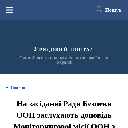
до
основного
Пошук
вмісту
Меню
Урядовий портал
Єдиний вебпортал органів виконавчої влади
України
Новини
На засіданні Ради Безпеки
ООН заслухають доповідь
Моніторингової місії ООН з