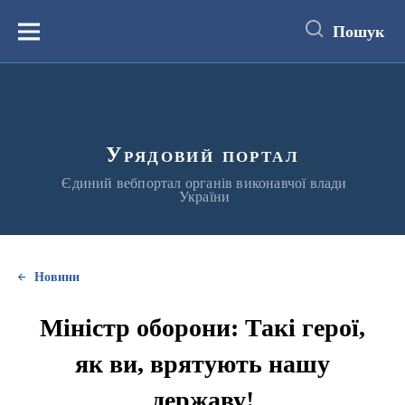
до
основного
Пошук
вмісту
Меню
Урядовий портал
Єдиний вебпортал органів виконавчої влади
України
Новини
Міністр оборони: Такі герої,
як ви, врятують нашу
державу!