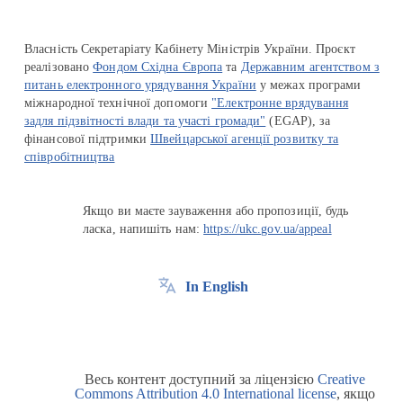
Власність Секретаріату Кабінету Міністрів України. Проєкт
реалізовано
Фондом Східна Європа
та
Державним агентством з
питань електронного урядування України
у межах програми
міжнародної технічної допомоги
"Електронне врядування
задля підзвітності влади та участі громади"
(EGAP), за
фінансової підтримки
Швейцарської агенції розвитку та
співробітництва
Якщо ви маєте зауваження або пропозиції, будь
ласка, напишіть нам:
https://ukc.gov.ua/appeal
In English
Весь контент доступний за ліцензією
Creative
Commons Attribution 4.0 International license
, якщо