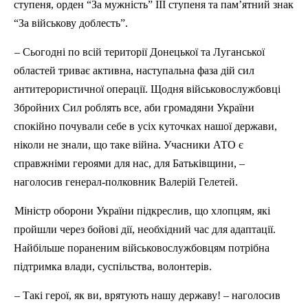
ступеня, орден “За мужність” ІІІ ступеня
та пам
’ятний знак
“За військову доблесть”.
– Сьогодні по
вс
ій території Донецької та Луганської
областей триває активна, наступальна фаза дій сил
антитерористичної операції. Щодня військовослужбовці
Збройних Сил роблять все, аби громадяни України
спокійно почували себе в усіх куточках нашої держави,
ніколи не знали, що таке війна. Учасники АТО є
справжніми героями для нас, для Батьківщини, –
наголосив генерал-полковник Валерій Гелетей.
Міні
стр
оборони України підкреслив, що хлопцям, які
пройшли через бойові дії, необхідний час для адаптації.
Найбільше пораненим військовослужбовцям потрібна
підтримка влади, суспільства, волонтерів.
– Такі герої, як ви, врятують нашу державу! – наголосив