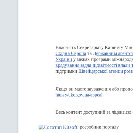
Перейти на сайт Ukraine.ua
Власність Секретаріату Кабінету Мін
Східна Європа
та
Державним агентст
України
у межах програми міжнародн
врядування задля підзвітності влади 
підтримки
Швейцарської агенції розв
Якщо ви маєте зауваження або пропоз
https://ukc.gov.ua/appeal
Весь контент доступний за ліцензією
розробник порталу