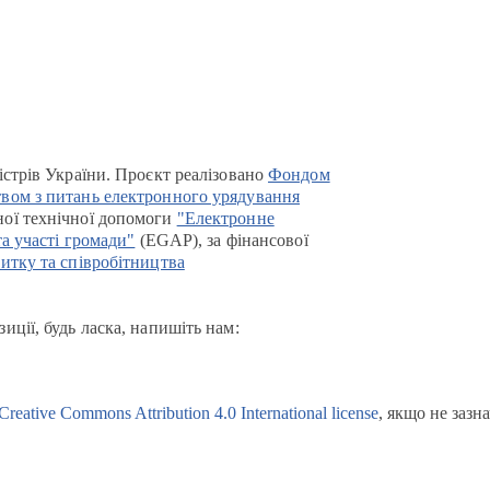
істрів України. Проєкт реалізовано
Фондом
вом з питань електронного урядування
ої технічної допомоги
"Електронне
та участі громади"
(EGAP), за фінансової
итку та співробітництва
иції, будь ласка, напишіть нам:
Creative Commons Attribution 4.0 International license
, якщо не зазн