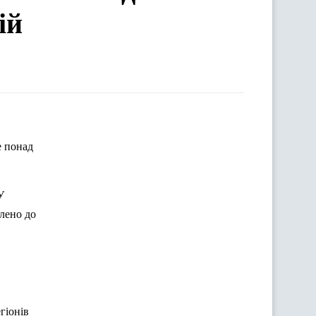
ій
е понад
У
лено
до
гіонів