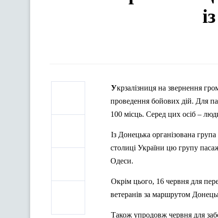
і
Укрзалізниця на звернення громадської організації забезпечує вивезення групи людей із місць
проведення бойових дій. Для па
100 місць. Серед цих осіб – лю
Із Донецька організована група
столиці України цю групу пасаж
Одеси.
Окрім цього, 16 червня для пер
ветеранів за маршрутом Донецьк
Також упродовж червня для забе