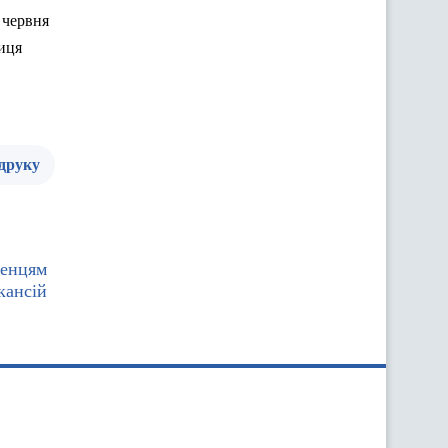
 червня
ниця
 друку
ленцям
кансій