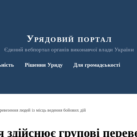
Урядовий портал
Єдиний вебпортал органів виконавчої влади України
ьність
Рішення Уряду
Для громадськості
ревезення людей із місць ведення бойових дій
я здійснює групові перев