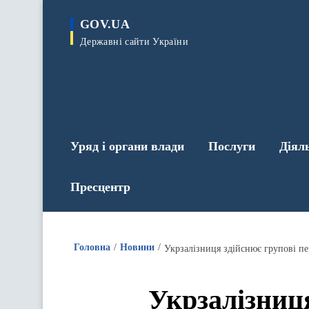
до
основного
GOV.UA
вмісту
Державні сайти України
Уряд і органи влади
Послуги
Діял
Пресцентр
Головна
Новини
Укрзалізниця здійснює групові пе
Укрзалізниц