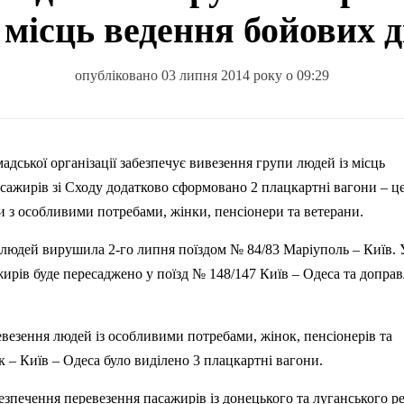
з місць ведення бойових д
опубліковано 03 липня 2014 року о 09:29
сажирів зі Сходу додатково сформовано 2 плацкартні вагони – ц
ди з особливими потребами, жінки, пенсіонери та ветерани.
 людей вирушила 2-го липня поїздом № 84/83 Маріуполь – Київ. 
ирів буде пересаджено у поїзд № 148/147 Київ – Одеса та
доправ
евезення людей із особливими потребами, жінок, пенсіонерів та
 – Київ – Одеса було виділено 3 плацкартні вагони.
зпечення перевезення пасажирів із донецького та луганського ре