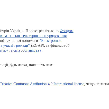
істрів України. Проєкт реалізовано
Фондом
вом з питань електронного урядування
ої технічної допомоги
"Електронне
та участі громади"
(EGAP), за фінансової
итку та співробітництва
иції, будь ласка, напишіть нам:
Creative Commons Attribution 4.0 International license
, якщо не зазн