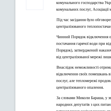
комунального господарства Укра
комунальних послуг, Асоціації м
Під час засідання було обговор
централізованого теплопостачан
Чинний Порядок відключення ок
постачання гарячої води при ві
Порядок), затверджений наказ
від централізованої мережі лише
Внаслідок неможливості отрима
відключення своїх помешкань в
послуг, але тепломережі продо
централізованого опалення.
За словами Миколи
Бараша
, у 
народних депутатів з цих питань