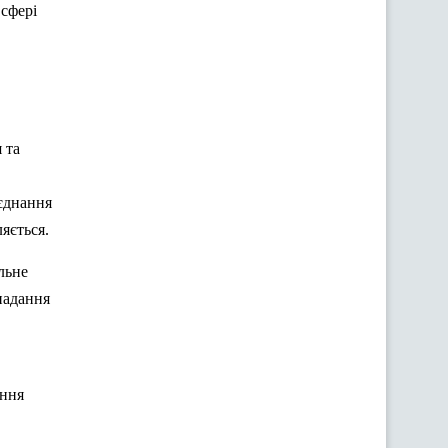
 сфері
 та
’єднання
яється.
льне
надання
ення