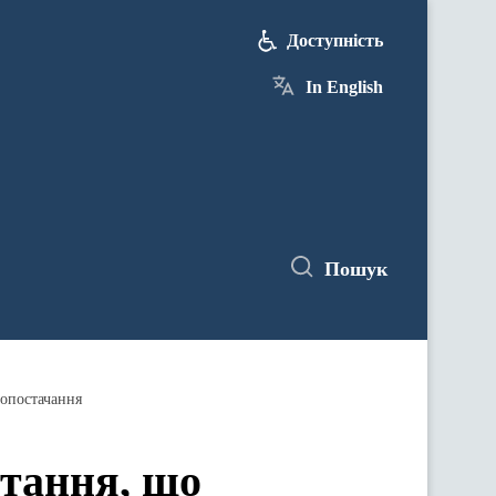
Доступність
In English
Пошук
лопостачання
тання, що