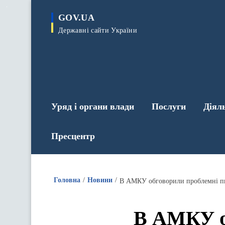
до
основного
GOV.UA
вмісту
Державні сайти України
Уряд і органи влади
Послуги
Діял
Пресцентр
Головна
Новини
В АМКУ обговорили проблемні пит
В АМКУ о