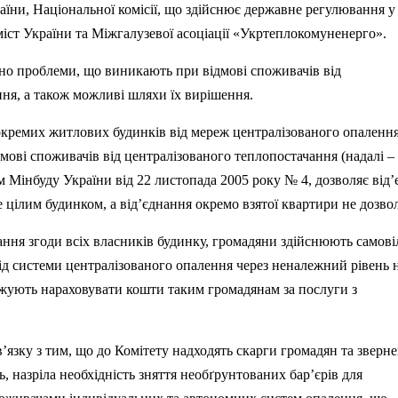
їни, Національної комісії, що здійснює державне регулювання у
іст України та Міжгалузевої асоціації «
Укртеплокомуненерго
».
ено проблеми, що виникають при відмові споживачів від
ня, а також можливі шляхи їх вирішення.
ремих житлових будинків від мереж централізованого опалення
дмові споживачів від централізованого теплопостачання (надалі –
ом
Мінбуду
України від 22 листопада 2005 року № 4, дозволяє від
 цілим будинком, а від’єднання окремо взятої квартири не дозвол
ння згоди всіх власників будинку, громадяни здійснюють самові
ід системи централізованого опалення через неналежний рівень 
вжують нараховувати кошти таким громадянам за послуги з
зв’язку з тим, що до Комітету надходять скарги громадян та зверн
, назріла необхідність зняття необґрунтованих бар’єрів для