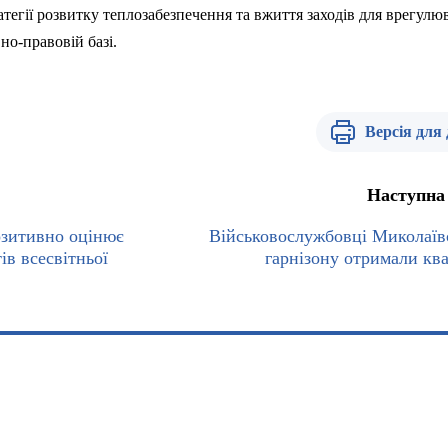
атегії розвитку
теплозабезпечення
та вжиття заходів для врегулю
но-правовій базі.
Версія для
Наступна
зитивно оцінює
Військовослужбовці Миколаїв
ів всесвітньої
гарнізону отримали кв