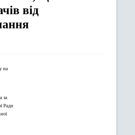
чів від
чання
у на
а
за
ї Ради
вної