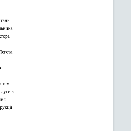
итань
льника
ктора
Пегета
,
о
истем
слуги з
ння
рукції