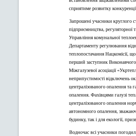
встановлення зацікавленими сп
сприятиме розвитку конкуренці
Запрошені учасники круглого ст
підприємництва, регуляторної 
Управління комунальної тепло
Департаменту регулювання відно
теплопостачання
Нацкомісії
, щ
перший заступник Виконавчого 
Міжгалузевої асоціації «
Укртеп
неприпустимості відключень ок
централізованого опалення та г
опалення. Фахівцями галузі тепл
централізованого опалення нор
автономного опалення, зважаючи
будинку, так і для екології, пр
Водночас всі учасники погодил