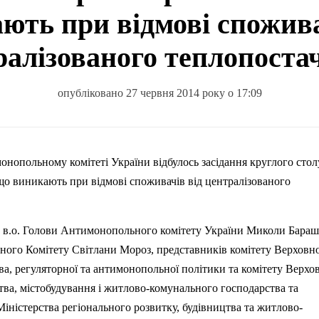
ють при відмові спожива
ралізованого теплопоста
опубліковано 27 червня 2014 року о 17:09
онопольному комітеті України відбулось засідання круглого стол
о виникають при відмові споживачів від централізованого
м
в.о
. Голови Антимонопольного комітету України Миколи
Бараш
ого Комітету Світлани Мороз, представників комітету Верховно
а, регуляторної та антимонопольної політики та комітету Верхо
тва, містобудування і житлово-комунального господарства та
Міністерства регіонального розвитку, будівництва та житлово-