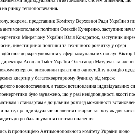
оживачами індивідуальних та автономних систем опалення, що
ї на ринку теплопостачання.
олу, зокрема, представник Комітету Верховної Ради України з п
та антимонопольної політики Олексій Кучеренко, заступник нача
енергетики
Мінрегіону
України Юлія Кондратюк, заступник дире
син, інвестиційної політики та технічного розвитку у сфері
о здійснює
держрегулювання
у сфері комунальних послуг Віктор
директора Асоціації міст України Олександр
Мазурчак
та члени
локомуненерго
», висловили практично одностайну позицію щод
ремих квартир у багатоквартирному будинку від мереж
арячого водопостачання, а також встановлення індивідуальних с
оенергетики було зауважено, що у разі невідповідності якості по
мативам і стандартам є доцільним розгляд можливості встановле
 на те, що індивідуальне опалення створює загрозу як для конст
изводить до розбалансування системи опалення.
ись із пропозицією Антимонопольного комітету України щодо