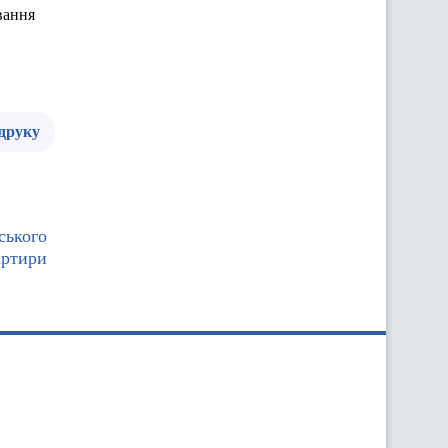
вання
 друку
ського
артири