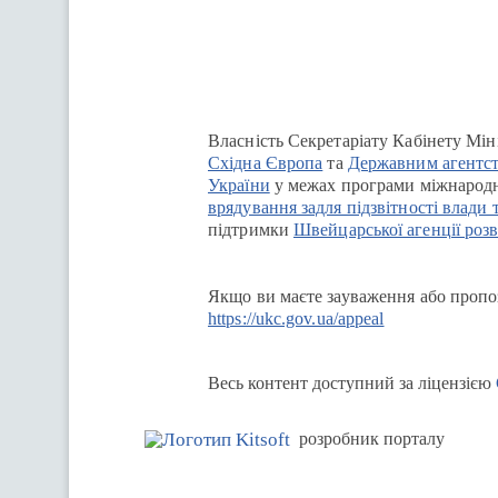
Власність Секретаріату Кабінету Мін
Східна Європа
та
Державним агентст
України
у межах програми міжнародн
врядування задля підзвітності влади 
підтримки
Швейцарської агенції розв
Якщо ви маєте зауваження або пропоз
https://ukc.gov.ua/appeal
Весь контент доступний за ліцензією
розробник порталу