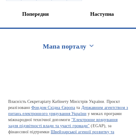
Попередня
Наступна
Мапа порталу
Перейти на сайт Ukraine.ua
Власність Секретаріату Кабінету Міністрів України. Проєкт
реалізовано
Фондом Східна Європа
та
Державним агентством з
питань електронного урядування України
у межах програми
міжнародної технічної допомоги
"Електронне врядування
задля підзвітності влади та участі громади"
(EGAP), за
фінансової підтримки
Швейцарської агенції розвитку та