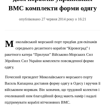
ВМС комплекти форми одягу
опубліковано 27 червня 2014 року о 16:21
М
иколаївський морський порт придбав для екіпажів
середнього десантного корабля “
Кіровоград”
і
ракетного катера “
Прилуки”
Військово-Морських Сил
Збройних Сил України комплекти повсякденної форми
одягу.
Почесний президент Миколаївського морського порту
Василь
Капацина
доставив форму одягу в Одесу і вручив її
військовим морякам. Він зазначив, що трудовий колектив і
очолюваний ним благодійний фонд мають намір і надалі
підтримувати кораблі вітчизняних ВМС.