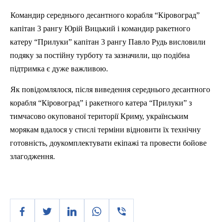
Командир середнього десантного корабля “
Кіровоград”
капітан 3 рангу Юрій
Вицький
і командир ракетного
катеру “
Прилуки”
капітан 3 рангу Павло
Рудь
висловили
подяку за постійну турботу та зазначили, що подібна
підтримка є дуже важливою.
Як повідомлялося, після виведення середнього десантного
корабля “
Кіровоград”
і ракетного катера “
Прилуки”
з
тимчасово окупованої території Криму, українським
морякам вдалося у стислі терміни відновити їх технічну
готовність, доукомплектувати екіпажі та провести бойове
злагодження
.