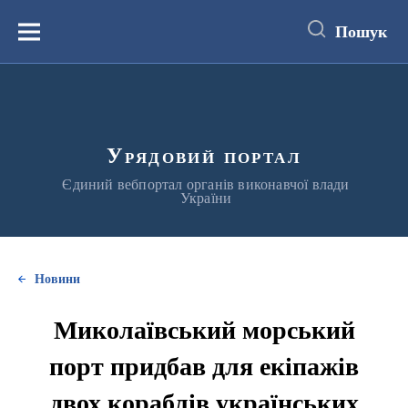
до
основного
Пошук
вмісту
Меню
Урядовий портал
Єдиний вебпортал органів виконавчої влади
України
Новини
Миколаївський морський
порт придбав для екіпажів
двох кораблів українських