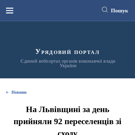
до
основного
Пошук
вмісту
Меню
Урядовий портал
Єдиний вебпортал органів виконавчої влади
України
Новини
На Львівщині за день
прийняли 92 переселенців зі
сходу