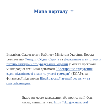
Мапа порталу
Перейти на сайт Ukraine.ua
Власність Секретаріату Кабінету Міністрів України. Проєкт
реалізовано
Фондом Східна Європа
та
Державним агентством з
питань електронного урядування України
у межах програми
міжнародної технічної допомоги
"Електронне врядування
задля підзвітності влади та участі громади"
(EGAP), за
фінансової підтримки
Швейцарської агенції розвитку та
співробітництва
Якщо ви маєте зауваження або пропозиції, будь
ласка, напишіть нам:
https://ukc.gov.ua/appeal