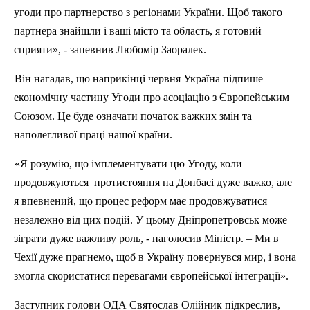
угоди про партнерство з регіонами України. Щоб такого
партнера знайшли і ваші місто та область, я готовий
сприяти», - запевнив Любомір Заоралек.
Він нагадав, що наприкінці червня Україна підпише
економічну частину Угоди про асоціацію з Європейським
Союзом. Це буде означати початок важких змін та
наполегливої праці нашої країни.
«Я розумію, що імплементувати цю Угоду, коли
продовжуються протистояння на Донбасі дуже важко, але
я впевнений, що процес реформ має продовжуватися
незалежно від цих подій. У цьому Дніпропетровськ може
зіграти дуже важливу роль, - наголосив Міністр. – Ми в
Чехії дуже прагнемо, щоб в Україну повернувся мир, і вона
змогла скористатися перевагами європейської інтеграції».
Заступник голови ОДА Святослав Олійник підкреслив,