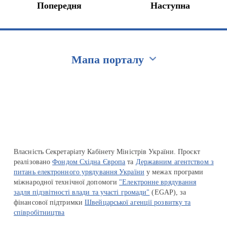
Попередня
Наступна
Мапа порталу
Перейти на сайт Ukraine.ua
Власність Секретаріату Кабінету Міністрів України. Проєкт
реалізовано
Фондом Східна Європа
та
Державним агентством з
питань електронного урядування України
у межах програми
міжнародної технічної допомоги
"Електронне врядування
задля підзвітності влади та участі громади"
(EGAP), за
фінансової підтримки
Швейцарської агенції розвитку та
співробітництва