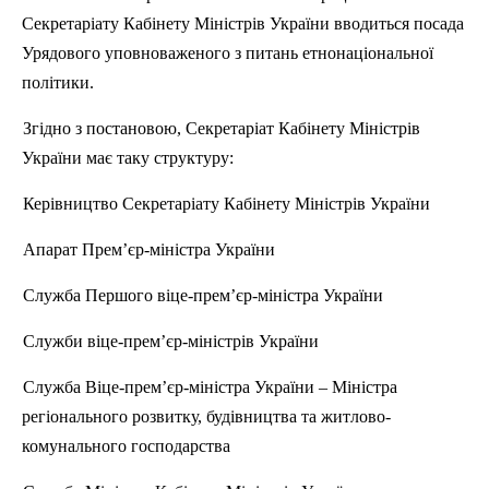
Секретаріату Кабінету Міні
стр
ів України вводиться посада
Урядового уповноваженого з питань етнонаціональної
політики.
Згідно з постановою, Секретаріат Кабінету Міні
стр
ів
України має таку структуру:
Керівництво Секретаріату Кабінету Міні
стр
ів України
Апарат
П
рем’єр-міністра України
Служба Першого віце-прем’єр-міністра України
Служби віце-прем’єр-міні
стр
ів України
Служба
В
іце-прем’єр-міністра України – Міністра
регіонального розвитку, будівництва та житлово-
комунального господарства