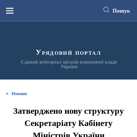
до
основного
Пошук
вмісту
Меню
Урядовий портал
Єдиний вебпортал органів виконавчої влади
України
Новини
Затверджено нову структуру
Секретаріату Кабінету
Міністрів України