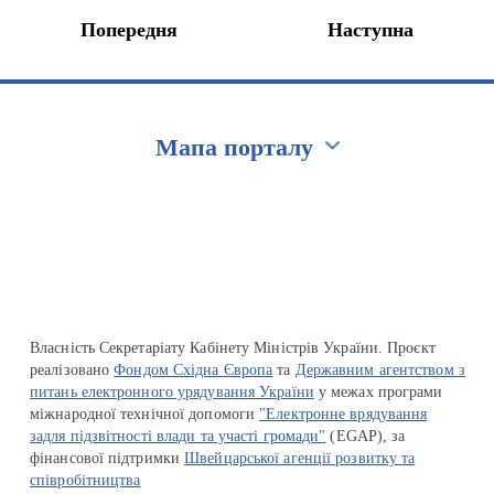
Попередня
Наступна
Мапа порталу
Перейти на сайт Ukraine.ua
Власність Секретаріату Кабінету Міністрів України. Проєкт
реалізовано
Фондом Східна Європа
та
Державним агентством з
питань електронного урядування України
у межах програми
міжнародної технічної допомоги
"Електронне врядування
задля підзвітності влади та участі громади"
(EGAP), за
фінансової підтримки
Швейцарської агенції розвитку та
співробітництва