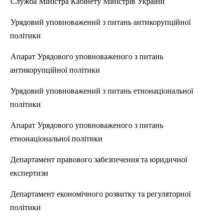
Служба Міністра Кабінету Міні
стр
ів України
Урядовий уповноважений з питань антикорупційної
політики
Апарат Урядового уповноваженого з питань
антикорупційної політики
Урядовий уповноважений з питань етнонаціональної
політики
Апарат Урядового уповноваженого з питань
етнонаціональної політики
Департамент
правового
забезпечення та юридичної
експертизи
Департамент економічного розвитку та регуляторної
політики