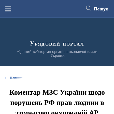
до
основного
Пошук
вмісту
Меню
Урядовий портал
Єдиний вебпортал органів виконавчої влади
України
Новини
Коментар МЗС України щодо
порушень РФ прав людини в
тимчасово окупованій АР