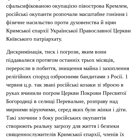
сфальсифікованою окупацією півострова Кремлем,
російські окупанти розпочали масштабне гоніння і
фізичне насильство проти духовенства й
вірян
Кримської єпархії Української Православної Церкви
Київського патріархату.
Дискримінація, тиск і погрози, яким вони
піддавалися протягом останніх трьох місяців,
переросли в побиття, знищення майна і захоплення
релігійних споруд озброєними бандитами з Росії. 1
червня ц.р. так звані російські козаки зі зброєю в
руках вчинили погром Церкви Покрови Пресвятої
Богородиці в селищі Перевальне, розправу над
мирними віруючими, серед яких були жінки і діти.
Такі злочини з боку російських окупантів
створюють реальну загрозу для життя і безпеки
священнослужителів Кримської єпархії, членів їх