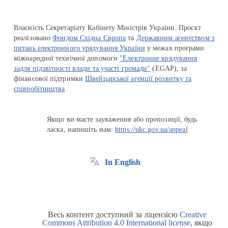
Власність Секретаріату Кабінету Міністрів України. Проєкт
реалізовано
Фондом Східна Європа
та
Державним агентством з
питань електронного урядування України
у межах програми
міжнародної технічної допомоги
"Електронне врядування
задля підзвітності влади та участі громади"
(EGAP), за
фінансової підтримки
Швейцарської агенції розвитку та
співробітництва
Якщо ви маєте зауваження або пропозиції, будь
ласка, напишіть нам:
https://ukc.gov.ua/appeal
In English
Весь контент доступний за ліцензією
Creative
Commons Attribution 4.0 International license
, якщо