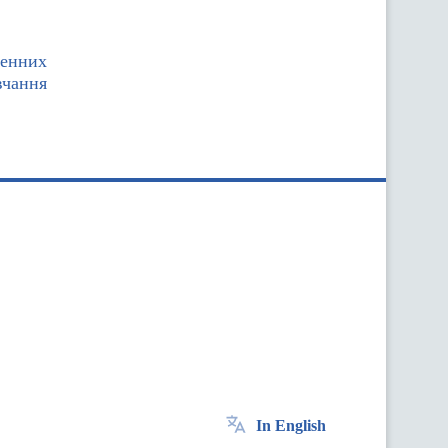
менних
вчання
In English