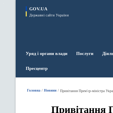
до
основного
GOV.UA
вмісту
Державні сайти України
Уряд і органи влади
Послуги
Діял
Пресцентр
Головна
Новини
Привітання Прем'єр-міністра Укра
Привітання П