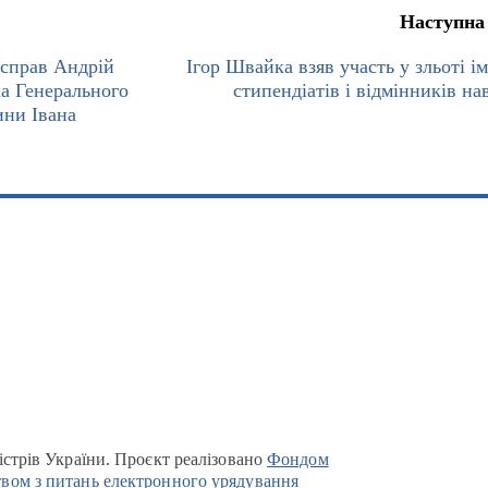
Наступна
 справ Андрій
Ігор Швайка взяв участь у зльоті і
а Генерального
стипендіатів і відмінників на
ини Івана
істрів України. Проєкт реалізовано
Фондом
вом з питань електронного урядування