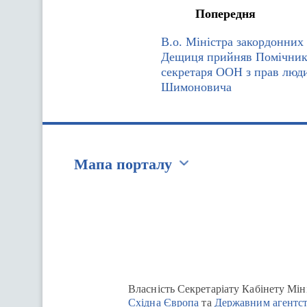
Попередня
В.о. Міністра закордонних
Дещиця прийняв Помічник
секретаря ООН з прав люд
Шимоновича
Мапа порталу
Перейти на сайт Ukraine.ua
Власність Секретаріату Кабінету Мін
Східна Європа
та
Державним агентст