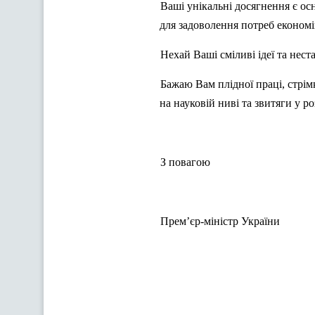
Ваші унікальні досягнення є о
для задоволення потреб економі
Нехай Ваші сміливі ідеї та нест
Бажаю Вам плідної праці, стрім
на науковій ниві та звитяги у р
З повагою
Прем’єр-міністр України