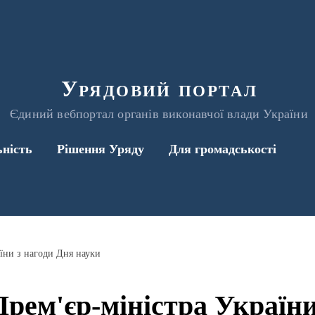
Урядовий портал
Єдиний вебпортал органів виконавчої влади України
ьність
Рішення Уряду
Для громадськості
їни з нагоди Дня науки
рем'єр-міністра України