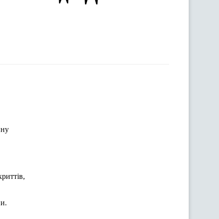
нну
криттів,
и.