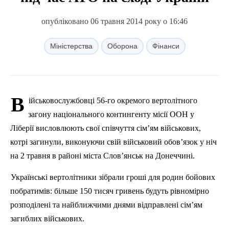
опубліковано 06 травня 2014 року о 16:46
Міністерства
Оборона
Фінанси
В
ійськовослужбовці
56
-го
окремого
вертолітного
загону
національного
контингенту
місії
ООН у
Ліберії
висловлюють
свої
співчуття
сім’ям
військових
,
котрі
загинули
,
виконуючи
свій
військовий
обов’язок
у
ніч
на
2
травня
в
районі
міста
Слов’янськ
на
Донеччині
.
Українські
вертолітники
зібрали
гроші
для
родин
бойових
побратимів
:
більше
150
тисяч
гривень
будуть
рівномірно
розподілені
та
найближчими
днями
відправлені
сім’ям
загиблих
військових
.