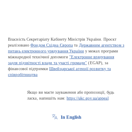
Перейти на сайт Ukraine.ua
Власність Секретаріату Кабінету Міністрів України. Проєкт
реалізовано
Фондом Східна Європа
та
Державним агентством з
питань електронного урядування України
у межах програми
міжнародної технічної допомоги
"Електронне врядування
задля підзвітності влади та участі громади"
(EGAP), за
фінансової підтримки
Швейцарської агенції розвитку та
співробітництва
Якщо ви маєте зауваження або пропозиції, будь
ласка, напишіть нам:
https://ukc.gov.ua/appeal
In English