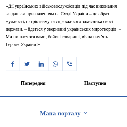
«
Дії
українських
військовослужбовців
під
час
виконання
завдань
за
призначенням
на
С
ході
України
–
це
образ
мужності
,
патріотизму
та
справжнього
з
ахисника
своєї
держави
, –
йдеться
у
зверненні
українських
миротворців
.
–
Ми
пишаємося
вами
,
бойові
товариші
,
вічна
пам’ять
Г
ероям
України
!»
Попередня
Наступна
Мапа порталу