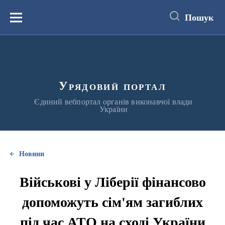
до
основного
Пошук
вмісту
Меню
Урядовий портал
Єдиний вебпортал органів виконавчої влади
України
Новини
Військові у Ліберії фінансово
допоможуть сім'ям загиблих
під час АТО на сході України