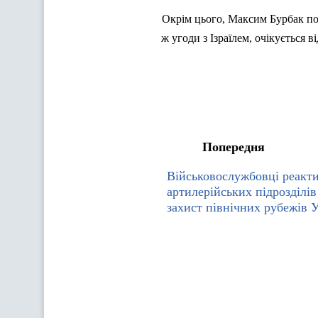
Окрім цього, Максим Бурбак пов
ж угоди з Ізраїлем, очікується 
Попередня
Військовослужбовці реакт
артилерійських підрозділі
захист північних рубежів 