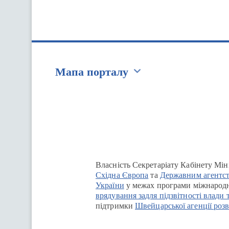
Мапа порталу
Перейти на сайт Ukraine.ua
Власність Секретаріату Кабінету Мін
Східна Європа
та
Державним агентст
України
у межах програми міжнародн
врядування задля підзвітності влади 
підтримки
Швейцарської агенції розв