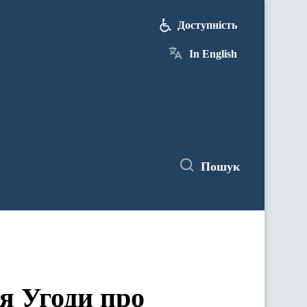
Доступність
In English
Пошук
я Угоди про