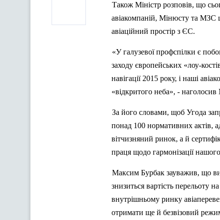
Також Міністр розповів, що сьо
авіакомпаній, Мінюсту та МЗС 
авіаційний простір з ЄС.
«У галузевої профспілки є поб
заходу європейських «лоу-кості
навігації 2015 року, і наші авіа
«відкритого неба», - наголосив
За його словами, щоб Угода за
понад 100 нормативних актів, а
вітчизняний ринок, а й сертифі
праця щодо гармонізації нашого
Максим Бурбак зауважив, що виг
знизиться вартість перельоту н
внутрішньому ринку авіаперевез
отримати
ще й
безвізовий режим»