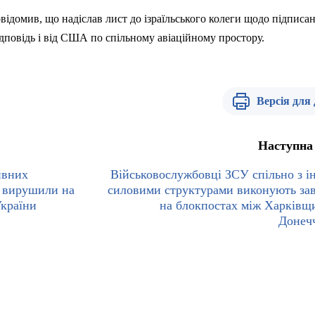
ідомив, що надіслав лист до ізраїльського колеги щодо
п
ідписан
відповідь і від США по спільному авіаційному простору.
Версія для
Наступна
ивних
Військовослужбовці ЗСУ спільно з 
в вирушили на
силовими структурами виконують за
України
на блокпостах між Харківщ
Донеч