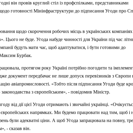
годні він провів круглий стіл із профспілками, представниками
щодо готовності Мінінфраструктури до підписання Угоди про С
оювання щодо скорочення робочих місць в українських компаніях
в».
Цього не буде. Угода набуде чинності для України
п
ід час літн
компанії будуть мати час, щоб адаптуватися, і бути готовими до
 Максим Бурбак.
працювала, протягом року Україні потрібно погодити та імплемен
дже документ передбачає не лише допуск перевізників з Європи 
кацію авіапромисловості. «Тобто після підписання
У
годи буде кр
 законодавства з європейським», - повідомив Міністр.
оду від дії ц
ієї У
годи отримають і звичайні українці. «Очікуєтьс
а європейських напрямках. Ми будемо працювати над тим, щоб і 
ень були адекватні ціни. А щоб Угода запрацювала на повну, тр
, - сказав він.