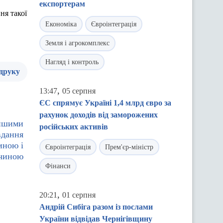
експортерам
ня такої
Економіка
Євроінтеграція
Земля і агрокомплекс
Нагляд і контроль
 друку
,
13:47
05 серпня
ЄС спрямує Україні 1,4 млрд євро за
рахунок доходів від заморожених
іншими
російських активів
вдання
иною і
Євроінтеграція
Прем'єр-міністр
чиною
Фінанси
,
20:21
01 серпня
Андрій Сибіга разом із послами
України відвідав Чернігівщину