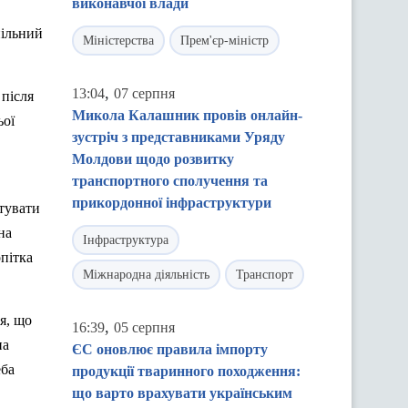
виконавчої влади
пільний
Міністерства
Прем'єр-міністр
,
13:04
07 серпня
 після
Микола Калашник провів онлайн-
ьої
зустріч з представниками Уряду
Молдови щодо розвитку
транспортного сполучення та
прикордонної інфраструктури
тувати
на
Інфраструктура
опітка
Міжнародна діяльність
Транспорт
я, що
,
16:39
05 серпня
на
ЄС оновлює правила імпорту
еба
продукції тваринного походження:
що варто врахувати українським