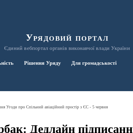
Урядовий портал
Єдиний вебпортал органів виконавчої влади України
ьність
Рішення Уряду
Для громадськості
ня Угоди про Спільний авіаційний простір з ЄС - 5 червня
бак: Дедлайн підписанн