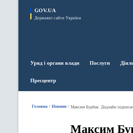
до
основного
GOV.UA
вмісту
Державні сайти України
Уряд і органи влади
Послуги
Діял
Пресцентр
Головна
Новини
Максим Бурбак: Дедлайн підписан
Максим Бур