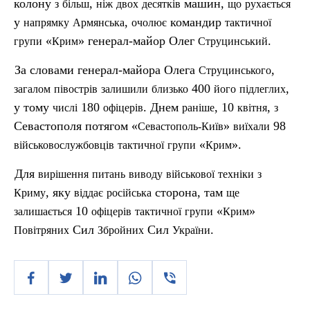
колону
,
машин,
з
більш
ніж
двох
десяткі
в
що
рухається
у
,
командир
напрямку
Армянська
очолює
тактичної
«
» генерал-майор Олег
.
групи
Крим
Струцинський
За словами генерал-майора Олега
,
Струцинського
400
,
загалом
п
івострів
залишили
близько
його
підлеглих
у тому
180
. Днем
, 10
,
числі
офіцерів
раніше
квітня
з
Севастополя потягом «
»
98
Севастополь-Київ
виїхали
«
».
військовослужбовців
тактичної
групи
Крим
Для
вирішення
питань
виводу
військової
техніки
з
, яку
сторона, там
Криму
віддає
російська
ще
10
«
»
залишається
офіцерів
тактичної
групи
Крим
Сил
Сил
.
Повітряних
Збройних
України