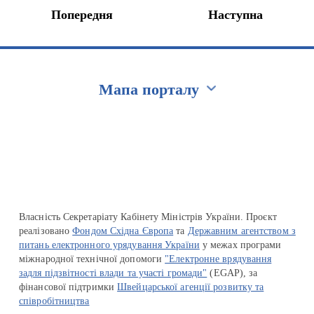
Попередня
Наступна
Мапа порталу
Перейти на сайт Ukraine.ua
Власність Секретаріату Кабінету Міністрів України. Проєкт
реалізовано
Фондом Східна Європа
та
Державним агентством з
питань електронного урядування України
у межах програми
міжнародної технічної допомоги
"Електронне врядування
задля підзвітності влади та участі громади"
(EGAP), за
фінансової підтримки
Швейцарської агенції розвитку та
співробітництва