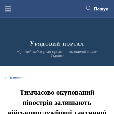
до
основного
Пошук
вмісту
Меню
Урядовий портал
Єдиний вебпортал органів виконавчої влади
України
Новини
Тимчасово окупований
півострів залишають
військовослужбовці тактичної