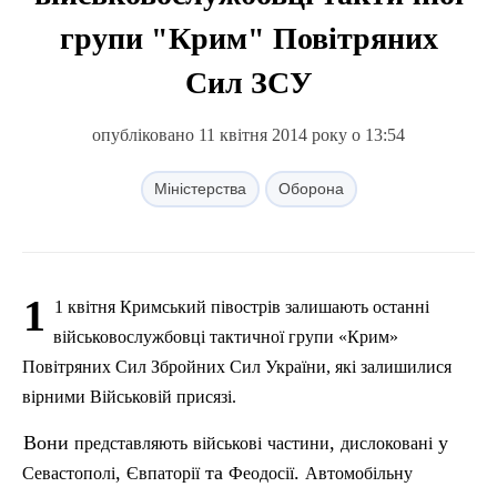
групи "Крим" Повітряних
Сил ЗСУ
опубліковано 11 квітня 2014 року о 13:54
Міністерства
Оборона
1
1
квітня
Кримський
півострів
залишають
останні
військовослужбовці
тактичної
групи
«
Крим
»
Повітряних
Сил
Збройних
Сил
України
,
які
залишилися
вірними
Військовій
присязі
.
Вони
,
у
представляють
військові
частини
дислоковані
,
та
.
Севастополі
Євпаторії
Феодосії
Автомобільну