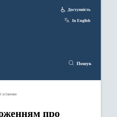
Доступність
In English
Пошук
ї установи
оженням про