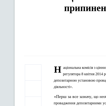
припинен
Н
аціональна
комісія
з
цінни
регулятора
8
квітня
2014
р
депозитарною
установою
пров
діяльності
».
«Перш за все
,
зазначу
що
нео
провадження
депозитарними
у