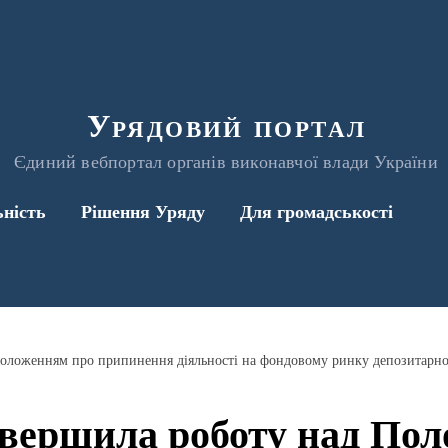
Урядовий портал
Єдиний вебпортал органів виконавчої влади України
ьність
Рішення Уряду
Для громадськості
ложенням про припинення діяльності на фондовому ринку депозитарно
ершила роботу над Пол