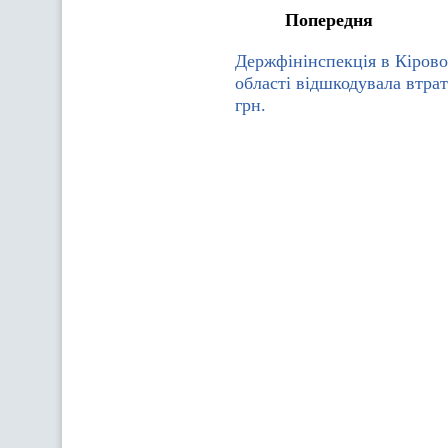
Попередня
Держфінінспекція в Кірово
області відшкодувала втрат
грн.