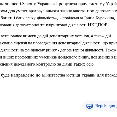
Закону
«Про
систему
ям
чинності
України
депозитарну
Украї
ором документ
про
враховує
вимоги
законодавства
депозитарн
 банки
», -
,
і
банківську
діяльність
повідомила
Ірина
Курочкі
на
та
НКЦПФР.
лювання
депозитарної
клірингової
діяльності
встановлює
вимоги
до
дій
депозитарних
установ
, а
також
дій
льовано
ліцензії
на
провадження
депозитарної
діяльності
,
що
при
діяльності
на фондовому ринку -
депозитарної
діяльності
.
Також
ій
інших
професійних
учасників
фондового ринку,
пов'язаних
з
ц
контролю за
таких
.
йснення
державного
діями
осіб
 буде направлено до
для
Міністерства
юстиції
України
прохо
Версія для