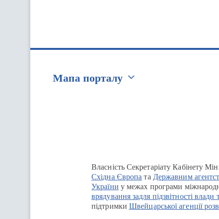
Мапа порталу
Перейти на сайт Ukraine.ua
Власність Секретаріату Кабінету Мін
Східна Європа
та
Державним агентст
України
у межах програми міжнародн
врядування задля підзвітності влади 
підтримки
Швейцарської агенції розв