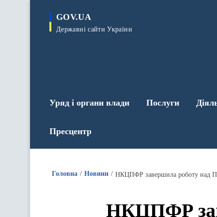
до
основного
GOV.UA
вмісту
Державні сайти України
Уряд і органи влади
Послуги
Діял
Пресцентр
Головна
Новини
НКЦПФР завершила роботу над По
НКЦПФР зав