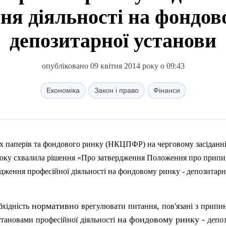
ня діяльності на фондов
депозитарної установи
опубліковано 09 квітня 2014 року о 09:43
Економіка
Закон і право
Фінанси
х
паперів
та
фондового
ринку
(НКЦПФР)
на
черговому
засіданн
оку
схвалила
рішення
«
Про
затвердження
Положення
про
припи
адження
професійної
діяльності
на
фондовому
ринку
-
депозитарн
нормативно
,
бхідність
врегулювати
питання
пов'язані
з
припи
на фондовому ринку -
становами
професійної
діяльності
депо