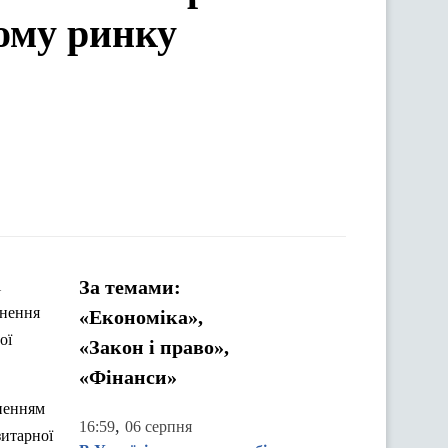
ому ринку
За темами:
і
нення
«Економіка»,
ої
«Закон і право»,
«Фінанси»
ненням
,
16:59
06 серпня
зитарної