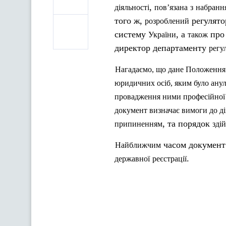
,
діяльності
пов’язана
з
набранн
того ж,
регулят
розроблений
систему
, а
про
України
також
директор департаменту
регу
Нагадаємо
,
що
дане
Положення
юридичних
осіб
,
яким
було
ану
провадження
ними
професійної
документ
визначає
вимоги
до
д
, та порядок
припиненням
зді
часом документ
Найближчим
.
державної
реєстрації