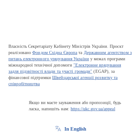
Перейти на сайт Ukraine.ua
Власність Секретаріату Кабінету Міністрів України. Проєкт
реалізовано
Фондом Східна Європа
та
Державним агентством з
питань електронного урядування України
у межах програми
міжнародної технічної допомоги
"Електронне врядування
задля підзвітності влади та участі громади"
(EGAP), за
фінансової підтримки
Швейцарської агенції розвитку та
співробітництва
Якщо ви маєте зауваження або пропозиції, будь
ласка, напишіть нам:
https://ukc.gov.ua/appeal
In English