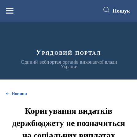
до
основного
Пошук
вмісту
Меню
Урядовий портал
Єдиний вебпортал органів виконавчої влади
України
Новини
Коригування видатків
держбюджету не позначиться
на соціальних виплатах