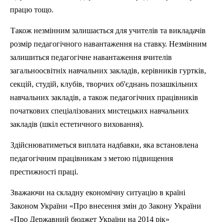
працю тощо.
Також незмінним залишається для учителів та викладачів
розмі
р
педагогічного навантаження на ставку. Незмінним
залишиться педагогічне навантаження вчителів
загальноосвітніх навчальних закладів, керівників гуртків,
секцій,
студ
ій, клубів, творчих об'єднань позашкільних
навчальних закладів, а також педагогічних працівників
початкових спеціалізованих мистецьких навчальних
закладів (шкіл естетичного виховання).
Здійснюватиметься виплата надбавки, яка встановлена
педагогічним працівникам з метою
п
ідвищення
престижності праці.
Зважаючи на складну економічну ситуацію в країні
Законом України «Про внесення змін до Закону України
«Про Державний бюджет України на 2014
р
ік»